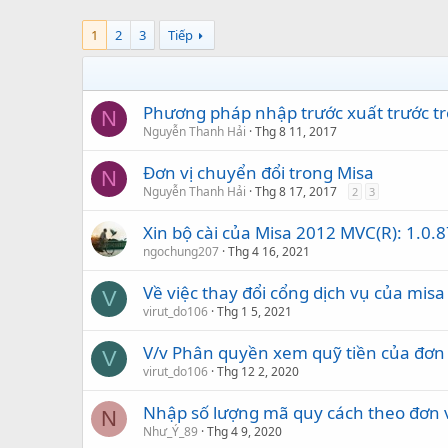
1
2
3
Tiếp
Phương pháp nhập trước xuất trước t
N
Nguyễn Thanh Hải
Thg 8 11, 2017
Đơn vị chuyển đổi trong Misa
N
Nguyễn Thanh Hải
Thg 8 17, 2017
2
3
Xin bộ cài của Misa 2012 MVC(R): 1.0.8
ngochung207
Thg 4 16, 2021
Về việc thay đổi cổng dịch vụ của mis
V
virut_do106
Thg 1 5, 2021
V/v Phân quyền xem quỹ tiền của đơn 
V
virut_do106
Thg 12 2, 2020
Nhập số lượng mã quy cách theo đơn v
N
Như_Ý_89
Thg 4 9, 2020