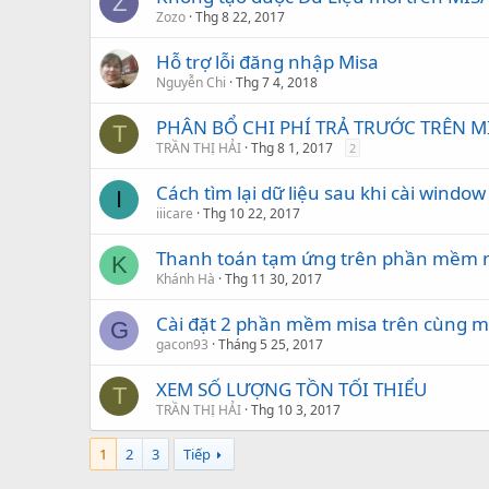
Z
Zozo
Thg 8 22, 2017
Hỗ trợ lỗi đăng nhập Misa
Nguyễn Chi
Thg 7 4, 2018
PHÂN BỔ CHI PHÍ TRẢ TRƯỚC TRÊN M
T
TRẦN THỊ HẢI
Thg 8 1, 2017
2
Cách tìm lại dữ liệu sau khi cài window
I
iiicare
Thg 10 22, 2017
Thanh toán tạm ứng trên phần mềm 
K
Khánh Hà
Thg 11 30, 2017
Cài đặt 2 phần mềm misa trên cùng m
G
gacon93
Tháng 5 25, 2017
XEM SỐ LƯỢNG TỒN TỐI THIỂU
T
TRẦN THỊ HẢI
Thg 10 3, 2017
1
2
3
Tiếp