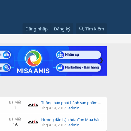
Đăng nhập
Đăng ký
Tìm kiếm
❯
Bài viết
Thông báo phát hành sản phẩm MISA SME.NET 2012 R88
1
Thg 4 19, 2017
admin
Bài viết
Hướng dẫn Lập hóa đơn Mua hàng nhập khẩu trên phần mềm
16
Thg 4 19, 2017
admin