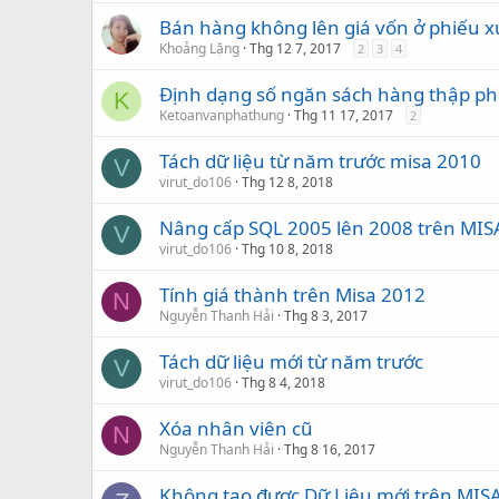
Bán hàng không lên giá vốn ở phiếu x
Khoảng Lặng
Thg 12 7, 2017
2
3
4
Định dạng số ngăn sách hàng thập p
K
Ketoanvanphathung
Thg 11 17, 2017
2
Tách dữ liệu từ năm trước misa 2010
V
virut_do106
Thg 12 8, 2018
Nâng cấp SQL 2005 lên 2008 trên MIS
V
virut_do106
Thg 10 8, 2018
Tính giá thành trên Misa 2012
N
Nguyễn Thanh Hải
Thg 8 3, 2017
Tách dữ liệu mới từ năm trước
V
virut_do106
Thg 8 4, 2018
Xóa nhân viên cũ
N
Nguyễn Thanh Hải
Thg 8 16, 2017
Không tạo được Dữ Liệu mới trên MIS