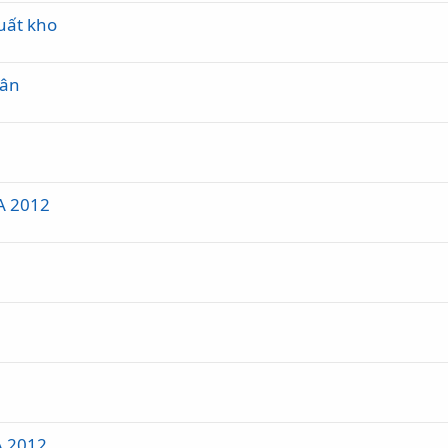
uất kho
hân
A 2012
A 2012