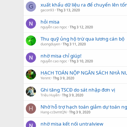
xuất khẩu dữ liệu ra để chuyển lên t
G
gacon93
Thg 3 13, 2020
hỏi misa
nguyễn cao ngọc
Thg 3 12, 2020
Thu quỹ ủng hộ trừ qua lương cán bộ
duongduyen
Thg 3 11, 2020
nhờ misa chỉ giúp!
nguyễn cao ngọc
Thg 3 10, 2020
HẠCH TOÁN NỘP NGÂN SÁCH NHÀ N
Yenmt
Thg 3 9, 2020
Ghi tăng TSCĐ do sát nhập đơn vị
Triệu Huyền
Thg 3 9, 2020
Nhờ hỗ trợ hạch toán giảm dự toán n
H
Hang-ccbvmtQN
Thg 3 9, 2020
nhờ misa kết nối untralview