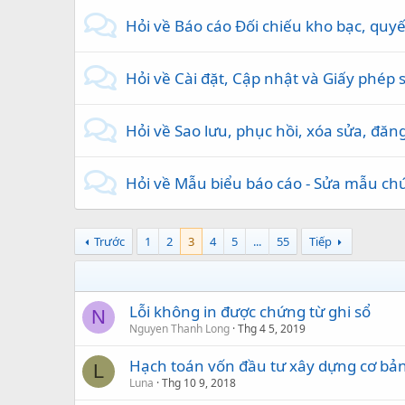
Hỏi về Báo cáo Đối chiếu kho bạc, quyế
Hỏi về Cài đặt, Cập nhật và Giấy phép
Hỏi về Sao lưu, phục hồi, xóa sửa, đăng
Hỏi về Mẫu biểu báo cáo - Sửa mẫu ch
Trước
1
2
3
4
5
...
55
Tiếp
Lỗi không in được chứng từ ghi sổ
N
Nguyen Thanh Long
Thg 4 5, 2019
Hạch toán vốn đầu tư xây dựng cơ bản
L
Luna
Thg 10 9, 2018