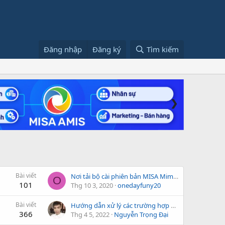
Đăng nhập
Đăng ký
Tìm kiếm
❯
Bài viết
Nơi tải bộ cài phiên bản MISA Mimosa.NET cũ hơn và MISA Mimosa.NET X1
O
101
Thg 10 3, 2020
onedayfuny20
Bài viết
Hướng dẫn xử lý các trường hợp ghi sổ chứng từ báo lỗi
366
Thg 4 5, 2022
Nguyễn Trọng Đại