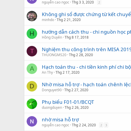
nguyễn cao ngọc
Thg 3 3, 2020
2
Không ghi sổ được chứng từ kết chuy
minhdo
Thg 2 21, 2020
hướng dẫn cách thu - chi nguồn học 
H
Hồng Duyên
Thg 8 17, 2018
Nghiệm thu công trình trên MISA 201
T
THUONGMS20
Thg 2 28, 2020
Hạch toán thu - chi tiền kinh phí chi bộ
A
An Thy
Thg 2 17, 2020
Nhờ misa hỗ trợ - hạch toán chênh lệc
D
Donguyet90
Thg 2 27, 2020
Phụ biểu F01-01/BCQT
duongduyen
Thg 2 26, 2020
nhờ misa hỗ trợ
nguyễn cao ngọc
Thg 2 24, 2020
2
3