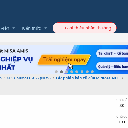
Giới thiệu nhận thưởng
 viên
Kiến thức
p
MISA Mimosa 2022 (NEW)
Các phiên bản cũ của Mimosa.NET
Chủ đề
80
Chủ đề
131