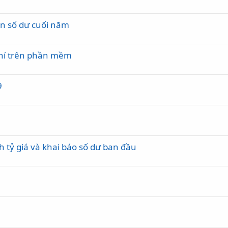
ển số dư cuối năm
phí trên phần mềm
9
h tỷ giá và khai báo số dư ban đầu