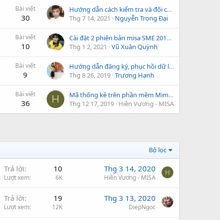
Bài viết
Hướng dẫn cách kiểm tra và đối chiếu số liệu trên mẫu số 01
30
Thg 7 14, 2021
Nguyễn Trọng Đại
Bài viết
Cài đặt 2 phiên bản misa SME 2017 bản R38 và R43 trên một máy tinh
10
Thg 1 2, 2021
Vũ Xuân Quỳnh
Bài viết
Hướng dẫn đăng ký, phục hồi dữ liệu trên phần mềm MISA Mimosa.NET 2019
9
Thg 8 26, 2019
Trương Hạnh
Bài viết
Mã thống kê trên phần mềm Mimosa 2019
H
36
Thg 12 17, 2019
Hiền Vương - MISA
Bộ lọc
Trả lời
10
Thg 3 14, 2020
H
Lượt xem
6K
Hiền Vương - MISA
Trả lời
19
Thg 3 13, 2020
Lượt xem
12K
DiepNgoc