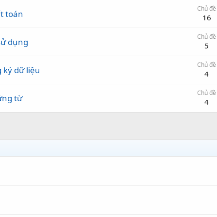
Chủ đề
t toán
16
Chủ đề
 sử dụng
5
Chủ đề
 ký dữ liệu
4
Chủ đề
ứng từ
4