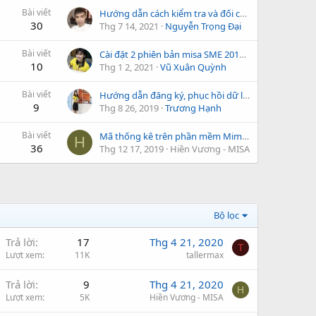
Bài viết
Hướng dẫn cách kiểm tra và đối chiếu số liệu trên mẫu số 01
30
Thg 7 14, 2021
Nguyễn Trọng Đại
Bài viết
Cài đặt 2 phiên bản misa SME 2017 bản R38 và R43 trên một máy tinh
10
Thg 1 2, 2021
Vũ Xuân Quỳnh
Bài viết
Hướng dẫn đăng ký, phục hồi dữ liệu trên phần mềm MISA Mimosa.NET 2019
9
Thg 8 26, 2019
Trương Hạnh
Bài viết
Mã thống kê trên phần mềm Mimosa 2019
H
36
Thg 12 17, 2019
Hiền Vương - MISA
Bộ lọc
Trả lời
17
Thg 4 21, 2020
T
Lượt xem
11K
tallermax
Trả lời
9
Thg 4 21, 2020
H
Lượt xem
5K
Hiền Vương - MISA