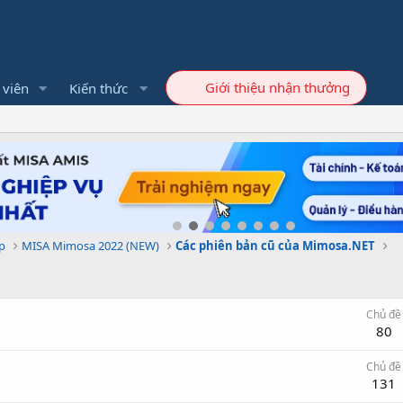
Giới thiệu nhận thưởng
 viên
Kiến thức
p
MISA Mimosa 2022 (NEW)
Các phiên bản cũ của Mimosa.NET
Chủ đề
80
Chủ đề
131