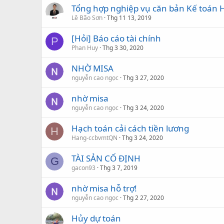
Tổng hợp nghiệp vụ căn bản Kế toán 
Lê Bão Sơn
Thg 11 13, 2019
[Hỏi] Báo cáo tài chính
P
Phan Huy
Thg 3 30, 2020
NHỜ MISA
nguyễn cao ngọc
Thg 3 27, 2020
nhờ misa
nguyễn cao ngọc
Thg 3 24, 2020
Hạch toán cải cách tiền lương
H
Hang-ccbvmtQN
Thg 3 24, 2020
TÀI SẢN CỐ ĐỊNH
G
gacon93
Thg 3 7, 2019
nhờ misa hỗ trợ!
nguyễn cao ngọc
Thg 2 27, 2020
Hủy dự toán