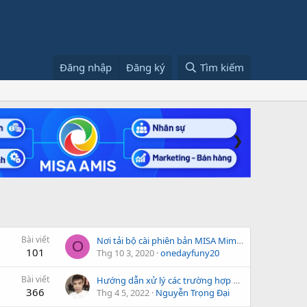
Đăng nhập
Đăng ký
Tìm kiếm
❯
Bài viết
Nơi tải bộ cài phiên bản MISA Mimosa.NET cũ hơn và MISA Mimosa.NET X1
O
101
Thg 10 3, 2020
onedayfuny20
Bài viết
Hướng dẫn xử lý các trường hợp ghi sổ chứng từ báo lỗi
366
Thg 4 5, 2022
Nguyễn Trọng Đại