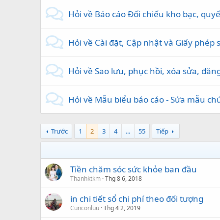
Hỏi về Báo cáo Đối chiếu kho bạc, quyế
Hỏi về Cài đặt, Cập nhật và Giấy phép
Hỏi về Sao lưu, phục hồi, xóa sửa, đăng
Hỏi về Mẫu biểu báo cáo - Sửa mẫu ch
Trước
1
2
3
4
...
55
Tiếp
Tiền chăm sóc sức khỏe ban đầu
Thanhktkm
Thg 8 6, 2018
in chi tiết sổ chi phí theo đối tượng
Cunconluu
Thg 4 2, 2019