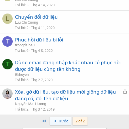
Trả lời
3
Thg 4 14, 2020
Chuyển đổi dữ liệu
L
Luu Chi Cuong
Trả lời
2
Thg 4 11, 2020
Phục hồi dữ liệu bị lỗi
T
trongdaineu
Trả lời
6
Thg 4 8, 2020
Dùng email đăng nhập khác nhau có phục hồi
T
được dữ liệu cùng tên không
ttkhuyen
Trả lời
6
Thg 2 7, 2020
Xóa, gỡ dữ liệu, tạo dữ liệu mới giống dữ liệu
ã
đang có, đổi tên dữ liệu
k
Nguyễn Mai Hương
h
Trả lời
2
Thg 3 12, 2019
ó
First
Trước
2 of 2
a