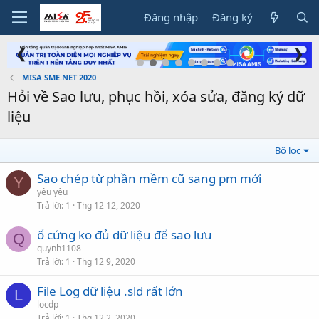
Đăng nhập
Đăng ký
❮
❯
MISA SME.NET 2020
Hỏi về Sao lưu, phục hồi, xóa sửa, đăng ký dữ
liệu
Bộ lọc
Sao chép từ phần mềm cũ sang pm mới
Y
yêu yêu
Trả lời
1
Thg 12 12, 2020
ổ cứng ko đủ dữ liệu để sao lưu
Q
quynh1108
Trả lời
1
Thg 12 9, 2020
File Log dữ liệu .sld rất lớn
L
locdp
Trả lời
1
Thg 12 2, 2020