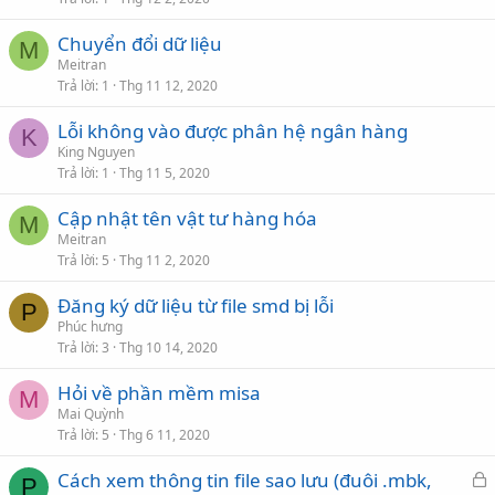
Chuyển đổi dữ liệu
M
Meitran
Trả lời
1
Thg 11 12, 2020
Lỗi không vào được phân hệ ngân hàng
K
King Nguyen
Trả lời
1
Thg 11 5, 2020
Cập nhật tên vật tư hàng hóa
M
Meitran
Trả lời
5
Thg 11 2, 2020
Đăng ký dữ liệu từ file smd bị lỗi
P
Phúc hưng
Trả lời
3
Thg 10 14, 2020
Hỏi về phần mềm misa
M
Mai Quỳnh
Trả lời
5
Thg 6 11, 2020
Cách xem thông tin file sao lưu (đuôi .mbk,
P