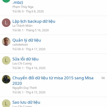
ã
.mbz)
k
Phạm Thùy Nga
h
Trả lời
0
Thg 6 8, 2020
ó
Lập lịch backup dữ liệu
a
L
La Thành Nhân
Trả lời
1
Tháng 5 16, 2020
Quản lý dữ liệu
caitoketoan
Trả lời
6
Thg 4 17, 2020
Sửa lỗi dữ liệu
L
Luu Chi Cuong
Trả lời
1
Thg 4 16, 2020
P
Chuyển đổi dữ liệu từ misa 2015 sang Misa
o
2020
l
Nguyễn Duy Thịnh
l
Trả lời
1
Thg 4 15, 2020
Sao lưu dữ liệu
L
Luu Chi Cuong