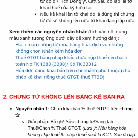
từ đó đi\ Tích Đồng ý\ Cất\ Sau đó lập lại tờ
khai thuế của kỳ hiện tại
Nếu kê khai lên tờ khai đó là đúng thì chứng
từ đó sẽ không lên nữa tờ khai đang lập nữa
Xem thêm các nguyên nhân khác
(tích vào nội dung
màu xanh tương ứng dưới đây để xem hướng dẫn):
Hạch toán chứng từ mua hàng hóa, dịch vụ nhưng
không chọn Nhận kèm hóa đơn
Thuế GTGT hàng nhập khẩu chưa nộp thuế nên hạch
toán Nợ TK 1388 (3388)/ Có TK 33312
Hóa đơn đang khai báo trên chi nhánh phụ thuộc (cho
phép kê khai riêng thuế GTGT, thuế TTBĐ)
2. CHỨNG TỪ KHÔNG LÊN BẢNG KÊ BÁN RA
Nguyên nhân 1
:
Chưa khai báo % thuế GTGT trên chứng
từ
Giải pháp:
Bỏ ghi\ Sửa chứng từ\Sang tab
Thuế\Chọn % Thuế GTGT.
(Lưu ý: Nếu hàng hóa
không chịu thuế thì chọn thuế suất là KCT. Sau đó lập