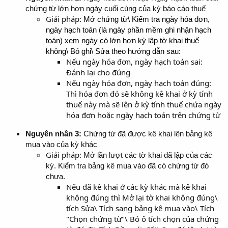
chứng từ lớn hơn ngày cuối cùng của kỳ báo cáo thuế
Giải pháp:
Mở chứng từ\ Kiểm tra ngày hóa đơn,
ngày hạch toán (là ngày phần mềm ghi nhận hạch
toán) xem ngày có lớn hơn kỳ lập tờ khai thuế
không\ Bỏ ghi\ Sửa theo hướng dẫn sau:
Nếu ngày hóa đơn, ngày hạch toán sai:
Đánh lại cho đúng
Nếu ngày hóa đơn, ngày hạch toán đúng:
Thì hóa đơn đó sẽ không kê khai ở kỳ tính
thuế này mà sẽ lên ở kỳ tính thuế chứa ngày
hóa đơn hoặc ngày hạch toán trên chứng từ
Nguyên nhân 3
:
Chứng từ đã được kê khai lên bảng kê
mua vào của kỳ khác
Giải pháp:
Mở lần lượt các tờ khai đã lập của các
kỳ. Kiểm tra bảng kê mua vào đã có chứng từ đó
chưa.
Nếu đã kê khai ở các kỳ khác mà kê khai
không đúng thì Mở lại tờ khai không đúng\
tích Sửa\ Tích sang bảng kê mua vào\ Tích
"Chọn chứng từ"\ Bỏ ô tích chọn của chứng