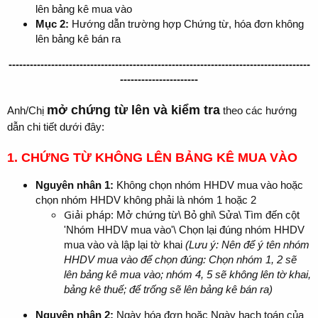
lên bảng kê mua vào
Mục 2:
Hướng dẫn trường hợp Chứng từ, hóa đơn không
lên bảng kê bán ra
-------------------------------------------------------------------------------------
----------------------
mở chứng từ lên và kiểm tra
Anh/Chị
theo các hướng
dẫn chi tiết dưới đây:
1. CHỨNG TỪ KHÔNG LÊN BẢNG KÊ MUA VÀO
Nguyên nhân 1
:
Không chọn nhóm HHDV mua vào hoặc
chọn nhóm HHDV không phải là nhóm 1 hoặc 2
Giải pháp:
Mở chứng từ\ Bỏ ghi\ Sửa\ Tìm đến cột
'Nhóm HHDV mua vào'\ Chọn lại đúng nhóm HHDV
mua vào và lập lại tờ khai
(Lưu ý: Nên để ý tên nhóm
HHDV mua vào để chọn đúng: Chọn nhóm 1, 2 sẽ
lên bảng kê mua vào; nhóm 4, 5 sẽ không lên tờ khai,
bảng kê thuế; để trống sẽ lên bảng kê bán ra)
Nguyên nhân 2
:
Ngày hóa đơn hoặc Ngày hạch toán của