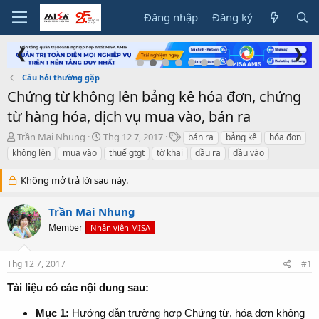
Đăng nhập
Đăng ký
❮
❯
Câu hỏi thường gặp
Chứng từ không lên bảng kê hóa đơn, chứng
từ hàng hóa, dịch vụ mua vào, bán ra
T
N
T
Trần Mai Nhung
Thg 12 7, 2017
bán ra
bảng kê
hóa đơn
h
g
ừ
không lên
mua vào
thuế gtgt
tờ khai
đầu ra
đầu vào
r
à
k
e
y
h
Không mở trả lời sau này.
a
g
ó
d
ử
a
Trần Mai Nhung
s
i
t
Member
Nhân viên MISA
a
r
t
Thg 12 7, 2017
#1
e
Tài liệu có các nội dung sau:
r
Mục 1:
Hướng dẫn trường hợp Chứng từ, hóa đơn không