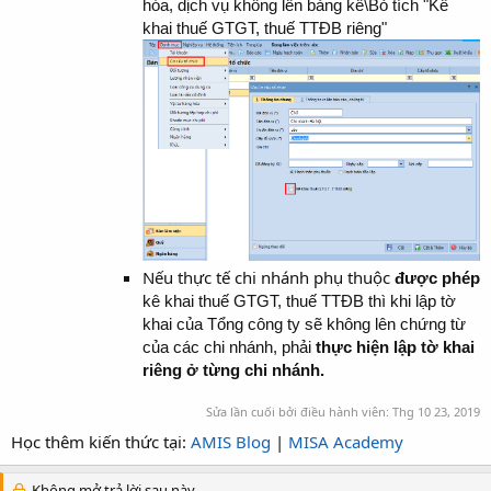
hóa, dịch vụ không lên bảng kê\Bỏ tích "Kê
khai thuế GTGT, thuế TTĐB riêng"
Nếu thực tế chi nhánh phụ thuộc
được phép
kê khai thuế GTGT, thuế TTĐB thì khi lập tờ
khai của Tổng công ty sẽ không lên chứng từ
của các chi nhánh, phải
thực hiện lập tờ khai
riêng ở từng chi nhánh.
Sửa lần cuối bởi điều hành viên:
Thg 10 23, 2019
Học thêm kiến thức tại:
AMIS Blog
|
MISA Academy
Không mở trả lời sau này.