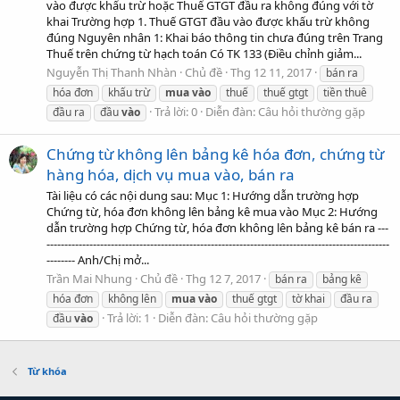
vào được khấu trừ hoặc Thuế GTGT đầu ra không đúng với tờ
khai Trường hợp 1. Thuế GTGT đầu vào được khấu trừ không
đúng Nguyên nhân 1: Khai báo thông tin chưa đúng trên Trang
Thuế trên chứng từ hạch toán Có TK 133 (Điều chỉnh giảm...
Nguyễn Thị Thanh Nhàn
Chủ đề
Thg 12 11, 2017
bán ra
hóa đơn
khấu trừ
mua
vào
thuế
thuế gtgt
tiền thuê
Trả lời: 0
Diễn đàn:
Câu hỏi thường gặp
đầu ra
đầu
vào
Chứng từ không lên bảng kê hóa đơn, chứng từ
hàng hóa, dịch vụ mua vào, bán ra
Tài liệu có các nội dung sau: Mục 1: Hướng dẫn trường hợp
Chứng từ, hóa đơn không lên bảng kê mua vào Mục 2: Hướng
dẫn trường hợp Chứng từ, hóa đơn không lên bảng kê bán ra ---
------------------------------------------------------------------------------------------------
-------- Anh/Chị mở...
Trần Mai Nhung
Chủ đề
Thg 12 7, 2017
bán ra
bảng kê
hóa đơn
không lên
mua
vào
thuế gtgt
tờ khai
đầu ra
Trả lời: 1
Diễn đàn:
Câu hỏi thường gặp
đầu
vào
Từ khóa