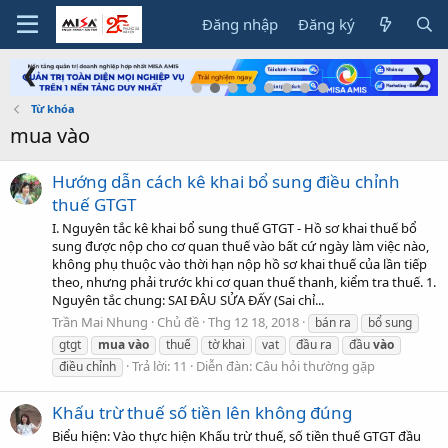
Đăng nhập
Đăng ký
❮
❯
Từ khóa
mua vào
Hướng dẫn cách kê khai bổ sung điều chỉnh
thuế GTGT
I. Nguyên tắc kê khai bổ sung thuế GTGT - Hồ sơ khai thuế bổ
sung được nộp cho cơ quan thuế vào bất cứ ngày làm việc nào,
không phụ thuộc vào thời hạn nộp hồ sơ khai thuế của lần tiếp
theo, nhưng phải trước khi cơ quan thuế thanh, kiểm tra thuế. 1.
Nguyên tắc chung: SAI ĐÂU SỬA ĐẤY (Sai chỉ...
Trần Mai Nhung
Chủ đề
Thg 12 18, 2018
bán ra
bổ sung
gtgt
mua
vào
thuế
tờ khai
vat
đầu ra
đầu
vào
Trả lời: 11
Diễn đàn:
Câu hỏi thường gặp
điều chỉnh
Khấu trừ thuế số tiền lên không đúng
Biểu hiện: Vào thực hiện Khấu trừ thuế, số tiền thuế GTGT đầu