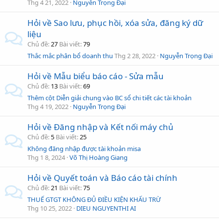
Thg 4 21, 2022
Nguyễn Trọng Đại
Hỏi về Sao lưu, phục hồi, xóa sửa, đăng ký dữ
liệu
Chủ đề
27
Bài viết
79
Thắc mắc phân bổ doanh thu
Thg 2 28, 2022
Nguyễn Trọng Đại
Hỏi về Mẫu biểu báo cáo - Sửa mẫu
Chủ đề
13
Bài viết
69
Thêm cột Diễn giải chung vào BC sổ chi tiết các tài khoản
Thg 4 19, 2022
Nguyễn Trọng Đại
Hỏi về Đăng nhập và Kết nối máy chủ
Chủ đề
5
Bài viết
25
Không đăng nhập được tài khoản misa
Thg 1 8, 2024
Võ Thị Hoàng Giang
Hỏi về Quyết toán và Báo cáo tài chính
Chủ đề
21
Bài viết
75
THUẾ GTGT KHÔNG ĐỦ ĐIỀU KIỆN KHẤU TRỪ
Thg 10 25, 2022
DIEU NGUYENTHI AI