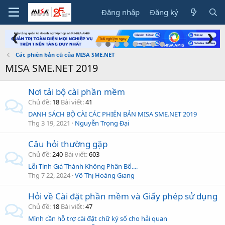
Đăng nhập
Đăng ký
❮
❯
Các phiên bản cũ của MISA SME.NET
MISA SME.NET 2019
Nơi tải bộ cài phần mềm
Chủ đề
18
Bài viết
41
DANH SÁCH BỘ CÀI CÁC PHIÊN BẢN MISA SME.NET 2019
Thg 3 19, 2021
Nguyễn Trọng Đại
Câu hỏi thường gặp
Chủ đề
240
Bài viết
603
Lỗi Tính Giá Thành Không Phân Bổ....
Thg 7 22, 2024
Võ Thị Hoàng Giang
Hỏi về Cài đặt phần mềm và Giấy phép sử dụng
Chủ đề
18
Bài viết
47
Mình cần hỗ trợ cài đặt chữ ký số cho hải quan