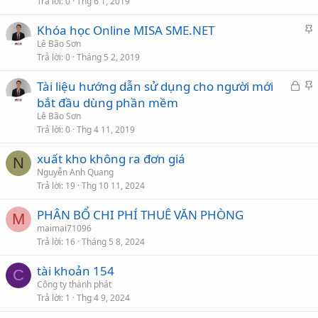
p
Trả lời
0
Thg 6 1, 2019
l
Khóa học Online MISA SME.NET
ạ
h
Lê Bão Sơn
i
Trả lời
0
Tháng 5 2, 2019
i
Đ
Tài liệu hướng dẫn sử dụng cho người mới
l
ã
h
bắt đầu dùng phần mềm
ạ
k
i
Lê Bão Sơn
i
h
Trả lời
0
Thg 4 11, 2019
ó
l
xuất kho không ra đơn giá
a
ạ
N
Nguyễn Anh Quang
i
Trả lời
19
Thg 10 11, 2024
PHÂN BỔ CHI PHÍ THUÊ VĂN PHÒNG
M
maimai71096
Trả lời
16
Tháng 5 8, 2024
tài khoản 154
C
Công ty thành phát
Trả lời
1
Thg 4 9, 2024