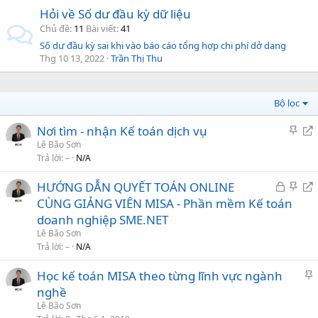
Hỏi về Số dư đầu kỳ dữ liệu
Chủ đề
11
Bài viết
41
Số dư đầu kỳ sai khi vào báo cáo tổng hợp chi phí dở dang
Thg 10 13, 2022
Trần Thị Thu
Bộ lọc
G
C
Nơi tìm - nhận Kế toán dịch vụ
h
h
Lê Bão Sơn
Trả lời
–
N/A
i
u
m
y
Đ
G
C
HƯỚNG DẪN QUYẾT TOÁN ONLINE
l
ể
ã
h
h
CÙNG GIẢNG VIÊN MISA - Phần mềm Kế toán
ạ
n
k
i
u
doanh nghiệp SME.NET
i
t
h
m
y
i
Lê Bão Sơn
ó
l
ể
Trả lời
–
N/A
ế
a
ạ
n
p
Học kế toán MISA theo từng lĩnh vực ngành
i
t
h
i
nghề
i
ế
Lê Bão Sơn