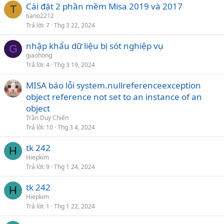
Cài đặt 2 phần mềm Misa 2019 và 2017
T
tiano2212
Trả lời
7
Thg 3 22, 2024
nhập khẩu dữ liệu bị sót nghiệp vụ
G
giaohong
Trả lời
4
Thg 3 19, 2024
MISA báo lỗi system.nullreferenceexception
object reference not set to an instance of an
object
Trần Duy Chiến
Trả lời
10
Thg 3 4, 2024
tk 242
H
Hiepkim
Trả lời
9
Thg 1 24, 2024
tk 242
H
Hiepkim
Trả lời
1
Thg 1 22, 2024