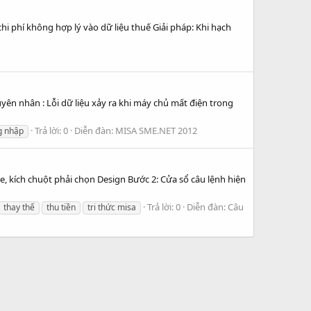
i phí không hợp lý vào dữ liệu thuế Giải pháp: Khi hạch
yên nhân : Lỗi dữ liệu xảy ra khi máy chủ mất điện trong
Trả lời: 0
Diễn đàn:
MISA SME.NET 2012
g nhập
, kích chuột phải chọn Design Bước 2: Cửa sổ câu lệnh hiện
Trả lời: 0
Diễn đàn:
Câu
thay thế
thu tiền
tri thức misa