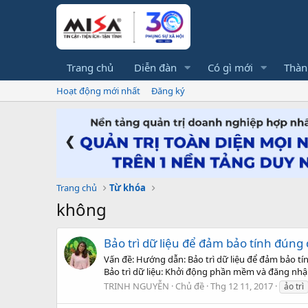
Trang chủ
Diễn đàn
Có gì mới
Thàn
Hoạt động mới nhất
Đăng ký
❮
Trang chủ
Từ khóa
không
Bảo trì dữ liệu để đảm bảo tính đúng 
Vấn đề: Hướng dẫn: Bảo trì dữ liệu để đảm bảo tín
Bảo trì dữ liệu: Khởi động phần mềm và đăng nhập
TRINH NGUYỄN
Chủ đề
Thg 12 11, 2017
ảo trì