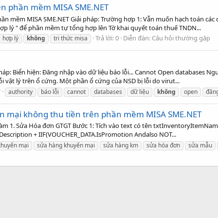
 trên phần mềm MISA SME.NET
phần mềm MISA SME.NET Giải pháp: Trường hợp 1: Vẫn muốn hạch toán các ch
 hợp lý " để phần mềm tự tổng hợp lên Tờ khai quyết toán thuế TNDN...
Trả lời: 0
Diễn đàn:
Câu hỏi thường gặp
hợp lý
không
tri thức misa
áp: Biển hiện: Đăng nhập vào dữ liệu báo lỗi... Cannot Open databases Ngu
i vật lý trên ổ cứng. Một phần ổ cứng của NSD bị lỗi do virut...
7
authority
báo lỗi
cannot
databases
dữ liệu
không
open
đăn
ến mại không thu tiền trên phần mềm MISA SME.NET
làm 1. Sửa Hóa đơn GTGT Bước 1: Tích vào text có tên txtInventoryItemName
Description + IIF(VOUCHER_DATA.IsPromotion Andalso NOT...
khuyến mại
sửa hàng khuyến mại
sửa hàng km
sửa hóa đơn
sửa mẫu