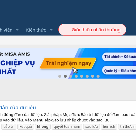
Giới thiệu nhận thưởng
h viên
Kiến thức
đắn của dữ liệu
h đúng đắn của dữ liệu. Giải pháp: Mục đích: Bảo trì dữ liệu để đảm bảo toà
 vào dữ liệu. Vào Menu Tệp\Sao lưu nhấp chuột vào sao lưu...
bảo trì
kết quả
không
quyết toán năm
sao lưu
tiện ích
tri thức 