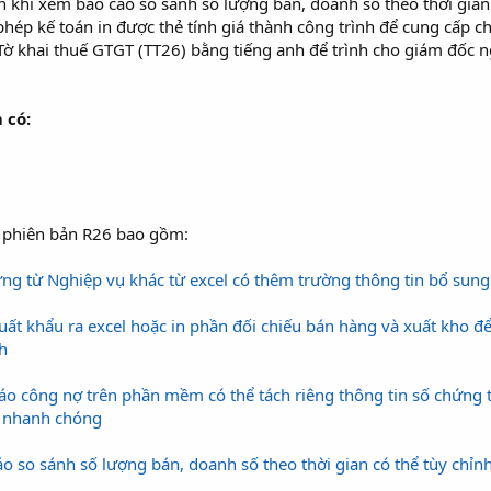
 khi xem báo cáo so sánh số lượng bán, doanh số theo thời gian
phép kế toán in được thẻ tính giá thành công trình để cung cấp ch
Tờ khai thuế GTGT (TT26) bằng tiếng anh để trình cho giám đốc n
 có:
ủa phiên bản R26 bao gồm:
́ng từ Nghiệp vụ khác từ excel có thêm trường thông tin bổ sung
ất khẩu ra excel hoặc in phần đối chiếu bán hàng và xuất kho đê
ch
công nợ trên phần mềm có thể tách riêng thông tin số chứng từ va
à nhanh chóng
o so sánh số lượng bán, doanh số theo thời gian có thể tùy chỉn