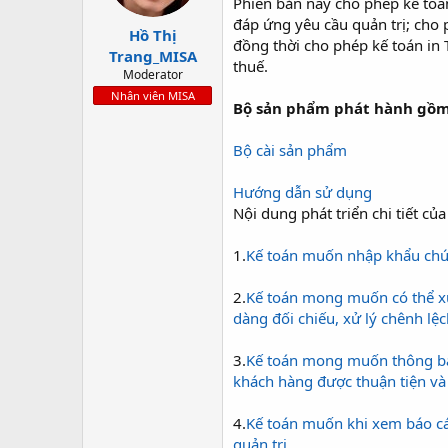
Phiên bản này cho phép kế toán
t
đáp ứng yêu cầu quản trị; cho 
a
Hồ Thị
đồng thời cho phép kế toán in 
r
Trang_MISA
thuế.
t
Moderator
e
Nhân viên MISA
r
Bộ sản phẩm phát hành gồm
Bộ cài sản phẩm
Hướng dẫn sử dụng
Nội dung phát triển chi tiết c
1.
Kế toán muốn nhập khẩu chư
2.
Kế toán mong muốn có thể xu
dàng đối chiếu, xử lý chênh lệ
3.
Kế toán mong muốn thông báo 
khách hàng được thuận tiện v
4.
Kế toán muốn khi xem báo cá
quản trị