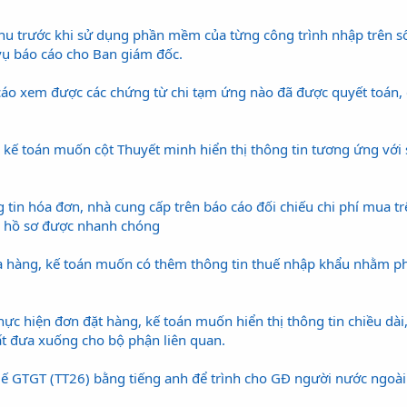
rước khi sử dụng phần mềm của từng công trình nhập trên số dư
ụ báo cáo cho Ban giám đốc.
́o xem được các chứng từ chi tạm ứng nào đã được quyết toán, c
n, kế toán muốn cột Thuyết minh hiển thị thông tin tương ứng vớ
in hóa đơn, nhà cung cấp trên báo cáo đối chiếu chi phí mua trê
ếm hồ sơ được nhanh chóng
hàng, kế toán muốn có thêm thông tin thuế nhập khẩu nhằm phu
hực hiện đơn đặt hàng, kế toán muốn hiển thị thông tin chiều da
uất đưa xuống cho bộ phận liên quan.
uế GTGT (TT26) bằng tiếng anh để trình cho GĐ người nước ngoài