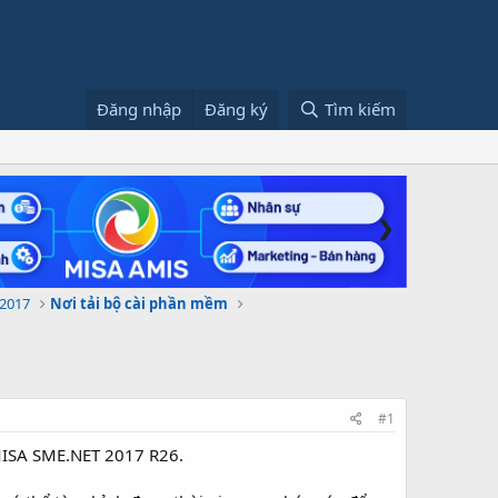
Đăng nhập
Đăng ký
Tìm kiếm
❯
2017
Nơi tải bộ cài phần mềm
#1
MISA SME.NET 2017 R26.