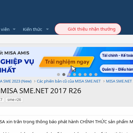
Giới thiệu nhận thưởng
 viên
Kiến thức
A SME 2023 (New)
Các phiên bản cũ của MISA SME.NET
MISA SME.NET 
 MISA SME.NET 2017 R26
17
sme r26
SA xin trân trọng thông báo phát hành CHÍNH THỨC sản phẩm 