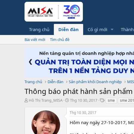
Trang chủ
Diễn đàn
Có gì mới
Thành
Bài viết mới
Tìm chủ đề
❮
Trang chủ
Diễn đàn
Sản phẩm khối Doanh nghiệp
MIS
Thông báo phát hành sản phẩm
T
N
T
Hồ Thị Trang_MISA
Thg 10 30, 2017
sme
sme 20
h
g
ừ
r
à
k
Thg 10 30, 2017
e
y
h
a
g
ó
Hôm nay ngày 27-10-2017, MI
d
ử
a
s
i