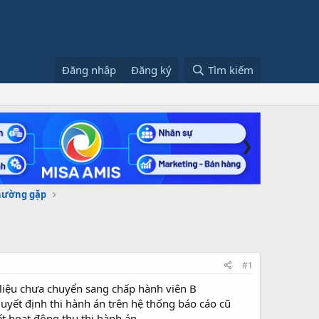
Đăng nhập
Đăng ký
Tìm kiếm
❯
thường gặp
#1
 liệu chưa chuyển sang chấp hành viên B
yết định thi hành án trên hệ thống báo cáo cũ
t hoạt động thu thi hành án.