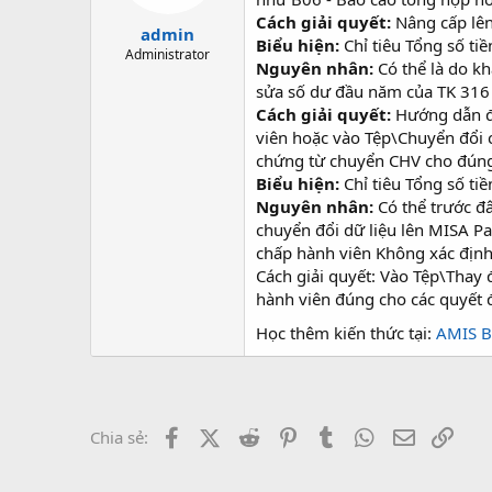
t
Cách giải quyết:
Nâng cấp lên
admin
a
Biểu hiện:
Chỉ tiêu Tổng số tiề
r
Administrator
Nguyên nhân:
Có thể là do kh
t
sửa số dư đầu năm của TK 316 
e
r
Cách giải quyết:
Hướng dẫn đơ
viên hoặc vào Tệp\Chuyển đổi c
chứng từ chuyển CHV cho đúng l
Biểu hiện:
Chỉ tiêu Tổng số tiề
Nguyên nhân:
Có thể trước đ
chuyển đổi dữ liệu lên MISA P
chấp hành viên Không xác định
Cách giải quyết: Vào Tệp\Thay 
hành viên đúng cho các quyết 
Học thêm kiến thức tại:
AMIS B
Facebook
X (Twitter)
Reddit
Pinterest
Tumblr
WhatsApp
Email
Link
Chia sẻ: