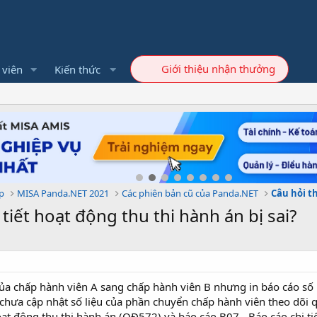
Giới thiệu nhận thưởng
 viên
Kiến thức
p
MISA Panda.NET 2021
Các phiên bản cũ của Panda.NET
Câu hỏi 
tiết hoạt động thu thi hành án bị sai?
ủa chấp hành viên A sang chấp hành viên B nhưng in báo cáo số
ưa cập nhật số liệu của phần chuyển chấp hành viên theo dõi qu
t động thu thi hành án (QĐ572) và báo cáo B07 - Báo cáo chi tiế