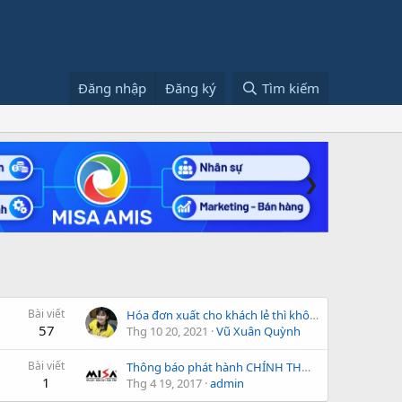
Đăng nhập
Đăng ký
Tìm kiếm
❯
Bài viết
Hóa đơn xuất cho khách lẻ thì không cần tick vào mục điền thông tin gmail người nhận pk ạ
57
Thg 10 20, 2021
Vũ Xuân Quỳnh
Bài viết
Thông báo phát hành CHÍNH THỨC sản phẩm MISA Panda.NET 2011 R29
1
Thg 4 19, 2017
admin