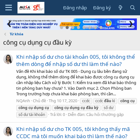
Đăng nhập
Đăng ký
❮
❯
Từ khóa
công cụ dụng cụ đầu kỳ
Khi nhập số dư cho tài khoản 005, tôi không thể
thêm dòng để nhập số dư thì làm thế nào?
Vấn đề Khi khai báo số dư TK 005 - Dụng cụ lâu bền đang sử
dụng, không thể thêm dòng để khai báo được công cụ dụng cụ
cần nhập liệu Cách xử lý Bước 1: Kiểm tra xem đã khai báo thông
tin phòng ban hay chưa? 1. Vào Danh mục 2. Chọn Phòng ban
Trong trường hợp chưa khai báo phòng ban, thì cần...
NQAnh
Chủ đề
Thg 10 17, 2020
ccdc
ccdc
đầu
kì
công
cụ
công
cụ
dụng
cụ
công
cụ
dụng
cụ
đầu
kỳ
số dư
Trả lời: 0
Diễn đàn:
Câu hỏi thường gặp
số dư tài khoản
Khi nhập số dư cho TK 005, tôi không thấy mã
CCDC mà tôi muốn khai báo thì làm thế nào?