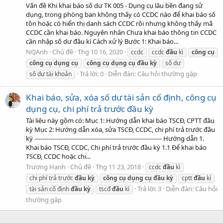
Vấn đề Khi khai báo số dư TK 005 - Dụng cụ lâu bền đang sử
dụng, trong phòng ban không thấy có CCDC nào để khai báo số
tồn hoặc có hiển thị danh sách CCDC rồi nhưng không thấy mã
CCDC cần khai báo. Nguyên nhân Chưa khai báo thông tin CCDC
cần nhập số dư đầu kì Cách xử lý Bước 1: Khai báo...
NQAnh
Chủ đề
Thg 10 16, 2020
ccdc
ccdc
đầu
kì
công
cụ
công
cụ
dụng
cụ
công
cụ
dụng
cụ
đầu
kỳ
số dư
Trả lời: 0
Diễn đàn:
Câu hỏi thường gặp
số dư tài khoản
Khai báo, sửa, xóa số dư tài sản cố định, công cụ
dụng cụ, chi phí trả trước đầu kỳ
Tài liệu này gồm có: Mục 1: Hướng dẫn khai báo TSCĐ, CPTT đầu
kỳ Mục 2: Hướng dẫn xóa, sửa TSCĐ, CCDC, chi phí trả trước đầu
kỳ ---------------------------------------------------------------- Hướng dẫn 1.
Khai báo TSCĐ, CCDC, Chi phí trả trước đầu kỳ 1.1 Để khai báo
TSCĐ, CCDC hoặc chi...
Trương Hạnh
Chủ đề
Thg 11 23, 2018
ccdc
đầu
kì
chi phí trả trước
đầu
kỳ
công
cụ
dụng
cụ
đầu
kỳ
cptt
đầu
kì
Trả lời: 3
Diễn đàn:
Câu hỏi
tài sản cố định
đầu
kỳ
tscđ
đầu
kì
thường gặp