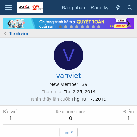
Đăng nhập
Đăng ký
❮
❯
Thành viên
V
vanviet
New Member
·
39
Tham gia
Thg 2 25, 2019
Nhìn thấy lần cuối
Thg 10 17, 2019
Bài viết
Reaction score
Điểm
1
0
1
Tìm