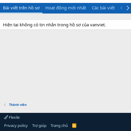
Bài viết trên hồ sơ
Hoạt động mới nhất
Các bài viết
Giới 
Hiện tại không có tin nhắn trong hồ sơ của vanviet.
Thành viên
Flexile
Privacy policy
Trợ giúp
Trang chủ
R
S