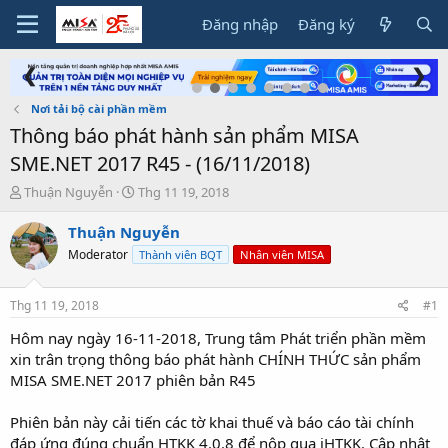
Đăng nhập
Đăng ký
❮
❯
Nơi tải bộ cài phần mềm
Thông báo phát hành sản phẩm MISA
SME.NET 2017 R45 - (16/11/2018)
T
N
Thuận Nguyễn
Thg 11 19, 2018
h
g
r
à
Thuận Nguyễn
e
y
Moderator
Thành viên BQT
Nhân viên MISA
a
g
d
ử
s
i
Thg 11 19, 2018
#1
t
a
Hôm nay ngày 16-11-2018, Trung tâm Phát triển phần mềm
r
xin trân trọng thông báo phát hành CHÍNH THỨC sản phẩm
t
MISA SME.NET 2017 phiên bản R45
e
r
Phiên bản này cải tiến các tờ khai thuế và báo cáo tài chính
đáp ứng đúng chuẩn HTKK 4.0.8 để nộp qua iHTKK. Cập nhật