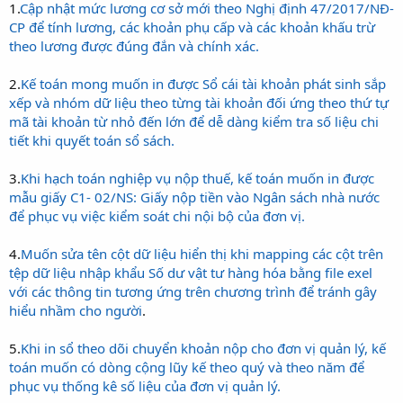
1.
Cập nhật mức lương cơ sở mới theo Nghị định 47/2017/NĐ-
CP để tính lương, các khoản phụ cấp và các khoản khấu trừ
theo lương được đúng đắn và chính xác.
2.
Kế toán mong muốn in được Sổ cái tài khoản phát sinh sắp
xếp và nhóm dữ liệu theo từng tài khoản đối ứng theo thứ tự
mã tài khoản từ nhỏ đến lớn để dễ dàng kiểm tra số liệu chi
tiết khi quyết toán sổ sách.
3.
Khi hạch toán nghiệp vụ nộp thuế, kế toán muốn in được
mẫu giấy C1- 02/NS: Giấy nộp tiền vào Ngân sách nhà nước
để phục vụ việc kiểm soát chi nội bộ của đơn vị.
4.
Muốn sửa tên cột dữ liệu hiển thị khi mapping các cột trên
tệp dữ liệu nhập khẩu Số dư vật tư hàng hóa bằng file exel
với các thông tin tương ứng trên chương trình để tránh gây
hiểu nhầm cho người
.
5.
Khi in sổ theo dõi chuyển khoản nộp cho đơn vị quản lý, kế
toán muốn có dòng cộng lũy kế theo quý và theo năm để
phục vụ thống kê số liệu của đơn vị quản lý.