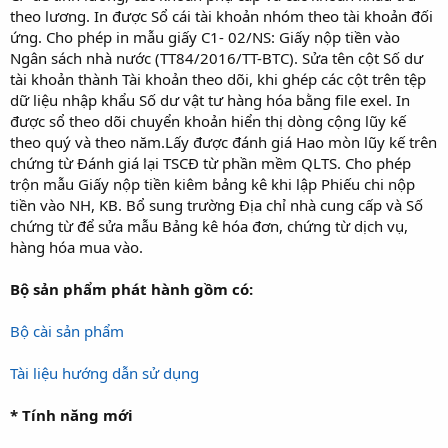
theo lương. In được Sổ cái tài khoản nhóm theo tài khoản đối
ứng. Cho phép in mẫu giấy C1- 02/NS: Giấy nộp tiền vào
Ngân sách nhà nước (TT84/2016/TT-BTC). Sửa tên cột Số dư
tài khoản thành Tài khoản theo dõi, khi ghép các cột trên tệp
dữ liệu nhập khẩu Số dư vật tư hàng hóa bằng file exel. In
được sổ theo dõi chuyển khoản hiển thị dòng cộng lũy kế
theo quý và theo năm.Lấy được đánh giá Hao mòn lũy kế trên
chứng từ Đánh giá lại TSCĐ từ phần mềm QLTS. Cho phép
trộn mẫu Giấy nộp tiền kiêm bảng kê khi lập Phiếu chi nộp
tiền vào NH, KB. Bổ sung trường Địa chỉ nhà cung cấp và Số
chứng từ để sửa mẫu Bảng kê hóa đơn, chứng từ dịch vụ,
hàng hóa mua vào.
Bộ sản phẩm phát hành gồm có:
Bộ cài sản phẩm
Tài liệu hướng dẫn sử dụng
* Tính năng mới