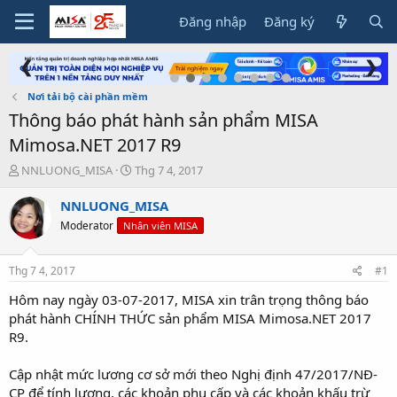
Đăng nhập
Đăng ký
❮
❯
Nơi tải bộ cài phần mềm
Thông báo phát hành sản phẩm MISA
Mimosa.NET 2017 R9
T
N
NNLUONG_MISA
Thg 7 4, 2017
h
g
r
à
NNLUONG_MISA
e
y
Moderator
Nhân viên MISA
a
g
d
ử
s
i
Thg 7 4, 2017
#1
t
a
Hôm nay ngày 03-07-2017, MISA xin trân trọng thông báo
r
phát hành CHÍNH THỨC sản phẩm MISA Mimosa.NET 2017
t
R9.
e
r
Cập nhật mức lương cơ sở mới theo Nghị định 47/2017/NĐ-
CP để tính lương, các khoản phụ cấp và các khoản khấu trừ