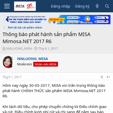
Đăng nhập
Đăng ký
❮
❯
Nơi tải bộ cài phần mềm
Thông báo phát hành sản phẩm MISA
Mimosa.NET 2017 R6
T
N
NNLUONG_MISA
Thg 6 1, 2017
h
g
r
à
NNLUONG_MISA
e
y
Moderator
Nhân viên MISA
a
g
d
ử
s
i
Thg 6 1, 2017
#1
t
a
Hôm nay ngày 30-05-2017, MISA xin trân trọng thông báo
r
phát hành CHÍNH THỨC sản phẩm MISA Mimosa.NET 2017
t
R6.
e
r
Khi tách dữ liệu, cho phép chuyển chứng từ Điều chỉnh giao
và rút, Điều chỉnh kinh phí rút và chi sang để năm sau báo