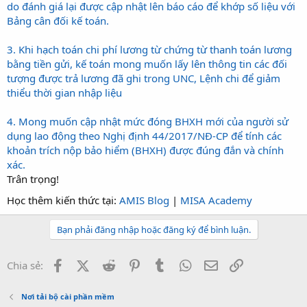
do đánh giá lại được cập nhật lên báo cáo để khớp số liệu với
Bảng cân đối kế toán.
3. Khi hạch toán chi phí lương từ chứng từ thanh toán lương
bằng tiền gửi, kế toán mong muốn lấy lên thông tin các đối
tượng được trả lương đã ghi trong UNC, Lệnh chi để giảm
thiểu thời gian nhập liệu
4. Mong muốn cập nhật mức đóng BHXH mới của người sử
dụng lao động theo Nghị định 44/2017/NĐ-CP để tính các
khoản trích nộp bảo hiểm (BHXH) được đúng đắn và chính
xác.
Trân trọng!
Học thêm kiến thức tại:
AMIS Blog
|
MISA Academy
Bạn phải đăng nhập hoặc đăng ký để bình luận.
Facebook
X (Twitter)
Reddit
Pinterest
Tumblr
WhatsApp
Email
Link
Chia sẻ:
Nơi tải bộ cài phần mềm