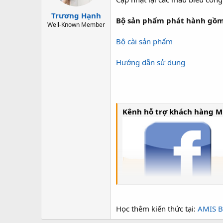
t
Trương Hạnh
a
Bộ sản phẩm phát hành gồm
r
Well-Known Member
t
Bộ cài sản phẩm
e
r
Hướng dẫn sử dụng
Kênh hỗ trợ khách hàng M
Hỗ trợ miễn phí trên Grou
Học thêm kiến thức tại:
AMIS B