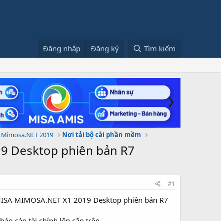
Đăng nhập
Đăng ký
Tìm kiếm
❯
 Mimosa.NET 2019
Nơi tải bộ cài phần mềm
9 Desktop phiên bản R7
#1
MISA MIMOSA.NET X1 2019 Desktop phiên bản R7
áo cáo tài chính lên cấp trên