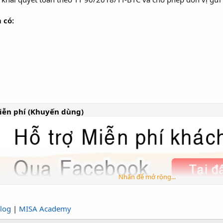
 có:
iễn phí (Khuyến dùng)
Nhấn để mở rộng...
p facebook cộng đồng
log
|
MISA Academy