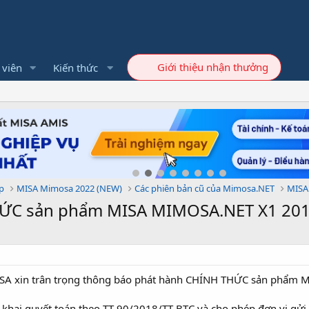
Giới thiệu nhận thưởng
 viên
Kiến thức
p
MISA Mimosa 2022 (NEW)
Các phiên bản cũ của Mimosa.NET
MISA
ỨC sản phẩm MISA MIMOSA.NET X1 201
SA xin trân trọng thông báo phát hành CHÍNH THỨC sản phẩm 
 khai quyết toán theo TT 90/2018/TT-BTC và cho phép đơn vị gửi b