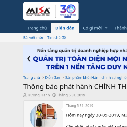
Trang chủ
Diễn đàn
Có gì mới
Thành
Bài viết mới
Tìm chủ đề
❮
Trang chủ
Diễn đàn
Sản phẩm khối Hành chính sự nghiệ
Thông báo phát hành CHÍNH TH
T
N
Trương Hạnh
Tháng 5 31, 2019
h
g
r
à
Tháng 5 31, 2019
e
y
Hôm nay ngày 30-05-2019, MI
a
g
d
ử
s
i
Cập nhật lại các mẫu biểu công