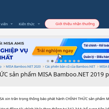
Giới thiệu nhận thưởng
 viên
Kiến thức
p
MISA Bamboo.NET 2020
Các phiên bản cũ của Bamboo.NET
MISA 
ỨC sản phẩm MISA Bamboo.NET 2019 ph
SA xin trân trọng thông báo phát hành CHÍNH THỨC sản phẩm 
Hoạt động tài chính khác theo thông tư 342,344; bổ sung tiện í