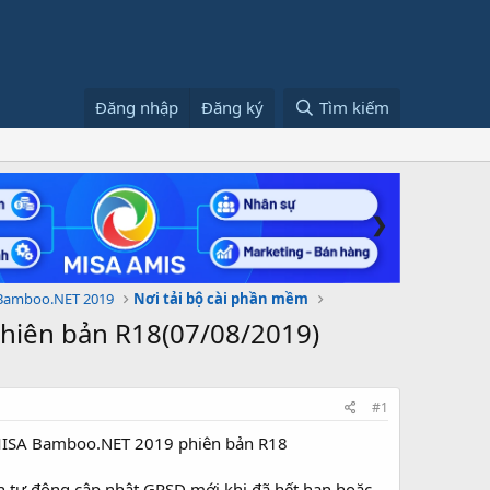
Đăng nhập
Đăng ký
Tìm kiếm
❯
Bamboo.NET 2019
Nơi tải bộ cài phần mềm
iên bản R18(07/08/2019)
#1
MISA Bamboo.NET 2019 phiên bản R18
ch tự động cập nhật GPSD mới khi đã hết hạn hoặc