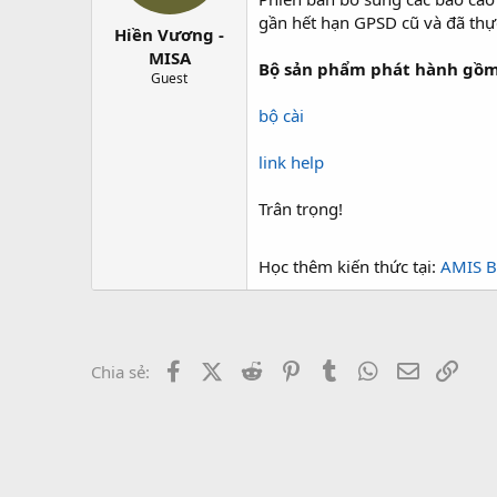
t
gần hết hạn GPSD cũ và đã thực
Hiền Vương -
a
r
MISA
Bộ sản phẩm phát hành gồm
t
Guest
e
r
bộ cài
link help
Trân trọng!
Học thêm kiến thức tại:
AMIS B
Facebook
X (Twitter)
Reddit
Pinterest
Tumblr
WhatsApp
Email
Link
Chia sẻ: