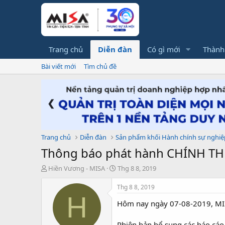
Trang chủ
Diễn đàn
Có gì mới
Thành
Bài viết mới
Tìm chủ đề
❮
Trang chủ
Diễn đàn
Sản phẩm khối Hành chính sự nghiệ
Thông báo phát hành CHÍNH TH
T
N
Hiền Vương - MISA
Thg 8 8, 2019
h
g
r
à
Thg 8 8, 2019
e
y
H
Hôm nay ngày 07-08-2019, MI
a
g
d
ử
s
i
Phiên bản bổ sung các báo cáo 