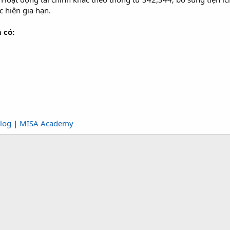
 hiện gia hạn.
 có:
log
|
MISA Academy