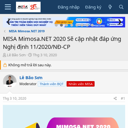
Đăng nhập
Đăng ký
❮
❯
MISA Mimosa.NET 2019
MISA Mimosa.NET 2020 Sẽ cập nhật đáp ứng
Nghị định 11/2020/NĐ-CP
T
N
Lê Bão Sơn
Thg 3 10, 2020
h
g
r
Không mở trả lời sau này.
à
e
y
a
g
Lê Bão Sơn
d
ử
Moderator
Thành viên BQT
Nhân viên MISA
s
i
t
a
Thg 3 10, 2020
#1
r
t
e
r