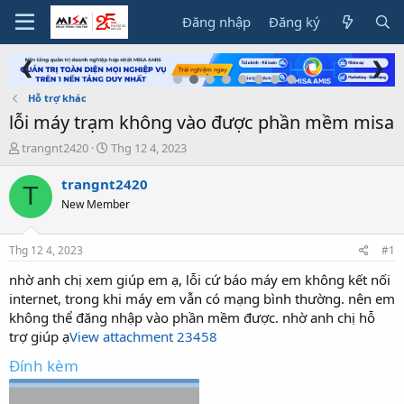
Đăng nhập
Đăng ký
❮
❯
Hỗ trợ khác
lỗi máy trạm không vào được phần mềm misa
T
N
trangnt2420
Thg 12 4, 2023
h
g
r
à
trangnt2420
T
e
y
New Member
a
g
d
ử
s
i
Thg 12 4, 2023
#1
t
a
nhờ anh chị xem giúp em ạ, lỗi cứ báo máy em không kết nối
r
internet, trong khi máy em vẫn có mạng bình thường. nên em
t
không thể đăng nhập vào phần mềm được. nhờ anh chị hỗ
e
trợ giúp ạ
View attachment 23458
r
Đính kèm