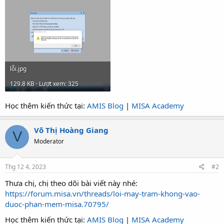
lỗi.jpg
129.8 KB · Lượt xem: 325
Học thêm kiến thức tại:
AMIS Blog
|
MISA Academy
Võ Thị Hoàng Giang
V
Moderator
Thg 12 4, 2023
#2
Thưa chị, chị theo dõi bài viết này nhé:
https://forum.misa.vn/threads/loi-may-tram-khong-vao-
duoc-phan-mem-misa.70795/
Học thêm kiến thức tại:
AMIS Blog
|
MISA Academy