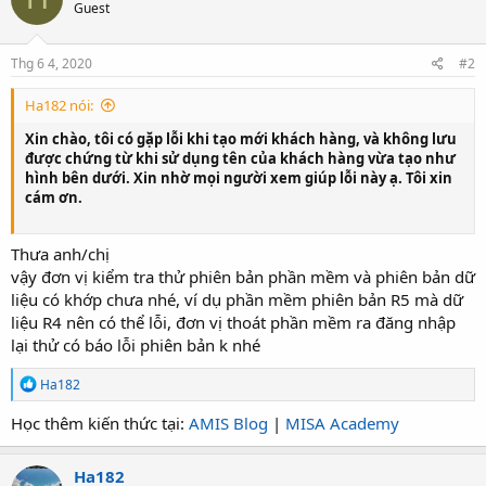
Guest
Thg 6 4, 2020
#2
Ha182 nói:
Xin chào, tôi có gặp lỗi khi tạo mới khách hàng, và không lưu
được chứng từ khi sử dụng tên của khách hàng vừa tạo như
hình bên dưới. Xin nhờ mọi người xem giúp lỗi này ạ. Tôi xin
cám ơn.
Thưa anh/chị
vậy đơn vị kiểm tra thử phiên bản phần mềm và phiên bản dữ
liệu có khớp chưa nhé, ví dụ phần mềm phiên bản R5 mà dữ
liệu R4 nên có thể lỗi, đơn vị thoát phần mềm ra đăng nhập
lại thử có báo lỗi phiên bản k nhé
R
Ha182
e
a
Học thêm kiến thức tại:
AMIS Blog
|
MISA Academy
c
t
i
Ha182