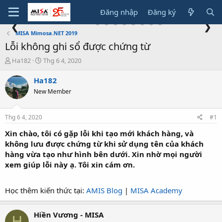
Đăng nhập
Đăng ký
❮
❯
MISA Mimosa.NET 2019
Lỗi không ghi sổ được chứng từ
T
N
Ha182
Thg 6 4, 2020
h
g
r
à
Ha182
e
y
New Member
a
g
d
ử
s
i
Thg 6 4, 2020
#1
t
a
Xin chào, tôi có gặp lỗi khi tạo mới khách hàng, và
r
không lưu được chứng từ khi sử dụng tên của khách
t
hàng vừa tạo như hình bên dưới. Xin nhờ mọi người
e
xem giúp lỗi này ạ. Tôi xin cám ơn.
r
Học thêm kiến thức tại:
AMIS Blog
|
MISA Academy
Hiền Vương - MISA
H