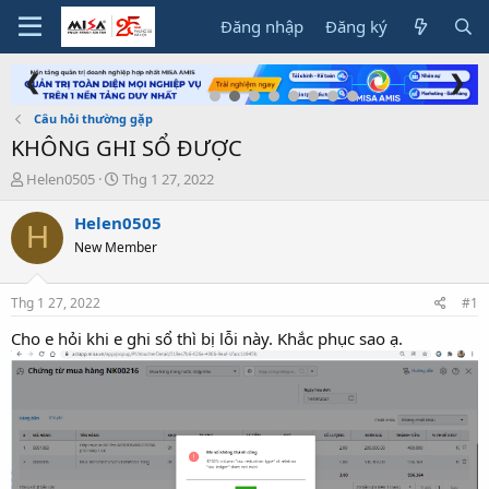
Đăng nhập
Đăng ký
❮
❯
Câu hỏi thường gặp
KHÔNG GHI SỔ ĐƯỢC
T
N
Helen0505
Thg 1 27, 2022
h
g
r
à
Helen0505
H
e
y
New Member
a
g
d
ử
s
i
Thg 1 27, 2022
#1
t
a
Cho e hỏi khi e ghi sổ thì bị lỗi này. Khắc phục sao ạ.
r
t
e
r