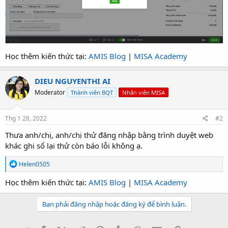
Học thêm kiến thức tại:
AMIS Blog
|
MISA Academy
DIEU NGUYENTHI AI
Moderator
Thành viên BQT
Nhân viên MISA
Thg 1 28, 2022
#2
Thưa anh/chị, anh/chị thử đăng nhập bằng trình duyệt web
khác ghi sổ lại thử còn báo lỗi không ạ.
R
Helen0505
e
a
Học thêm kiến thức tại:
AMIS Blog
|
MISA Academy
c
t
i
Bạn phải đăng nhập hoặc đăng ký để bình luận.
o
n