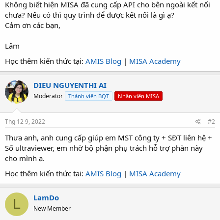
Không biết hiện MISA đã cung cấp API cho bên ngoài kết nối
chưa? Nếu có thì quy trình để được kết nối là gì ạ?
Cảm ơn các bạn,
Lâm
Học thêm kiến thức tại:
AMIS Blog
|
MISA Academy
DIEU NGUYENTHI AI
Moderator
Thành viên BQT
Nhân viên MISA
Thg 12 9, 2022
#2
Thưa anh, anh cung cấp giúp em MST công ty + SĐT liên hệ +
Số ultraviewer, em nhờ bộ phận phụ trách hỗ trợ phàn này
cho mình ạ.
Học thêm kiến thức tại:
AMIS Blog
|
MISA Academy
LamDo
L
New Member