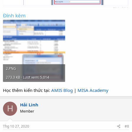
Đính kèm
2.PNG
273.3 KB · Lượt xem: 5,014
Học thêm kiến thức tại:
AMIS Blog
|
MISA Academy
Hải Linh
H
Member
Thg 10 27, 2020
#8