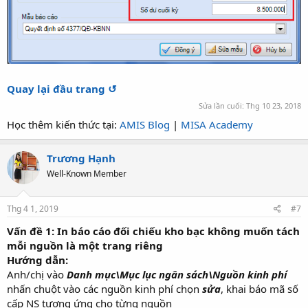
Quay lại đầu trang ↺
Sửa lần cuối:
Thg 10 23, 2018
Học thêm kiến thức tại:
AMIS Blog
|
MISA Academy
Trương Hạnh
Well-Known Member
Thg 4 1, 2019
#7
Vấn đề 1: In báo cáo đối chiếu kho bạc không muốn tách
mỗi nguồn là một trang riêng
Hướng dẫn:
Anh/chị vào
Danh mục\Mục lục ngân sách\Nguồn kinh phí
nhấn chuột vào các nguồn kinh phí chọn
sửa
, khai báo mã số
cấp NS tương ứng cho từng nguồn