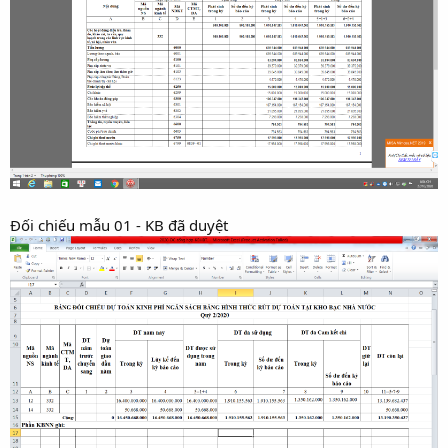
Đối chiếu mẫu 01 - KB đã duyệt