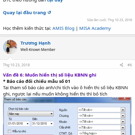
Quay lại đầu trang ↺
Sửa lần cuối:
Thg 10 23, 2018
Học thêm kiến thức tại:
AMIS Blog
|
MISA Academy
Trương Hạnh
Well-Known Member
Thg 10 23, 2018
#6
Vấn đề 6: Muốn hiển thị số liệu KBNN ghi
* Báo cáo đối chiếu mẫu số 01
Tại tham số báo cáo anh/chi tích vào ô hiển thị số liệu KBNN
ghi, ngược lại nếu muốn không hiển thị thì bỏ tích