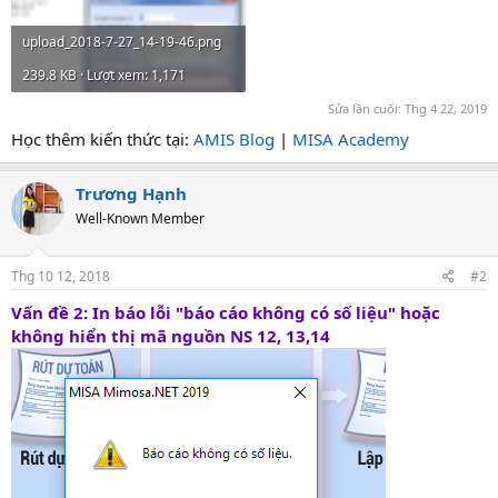
upload_2018-7-27_14-19-46.png
239.8 KB · Lượt xem: 1,171
Sửa lần cuối:
Thg 4 22, 2019
Học thêm kiến thức tại:
AMIS Blog
|
MISA Academy
Trương Hạnh
Well-Known Member
Thg 10 12, 2018
#2
Vấn đề 2: In báo lỗi "báo cáo không có số liệu" hoặc
không hiển thị mã nguồn NS 12, 13,14