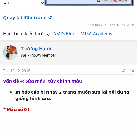
Quay lại đầu trang ↺
Sửa lần cuối:
Thg 10 23, 2018
Học thêm kiến thức tại:
AMIS Blog
|
MISA Academy
Trương Hạnh
Well-Known Member
Thg 10 12, 2018
#4
Vấn đề 4: Sửa mẫu, tùy chỉnh mẫu
In báo cáo bị nhảy 2 trang muốn sửa lại nội dung
giống hình sau:
*
Mẫu số 01