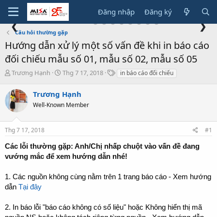
Đăng nhập
Đăng ký
❮
❯
Câu hỏi thường gặp
Hướng dẫn xử lý một số vấn đề khi in báo cáo
đối chiếu mẫu số 01, mẫu số 02, mẫu số 05
T
N
T
Trương Hạnh
Thg 7 17, 2018
in báo cáo đối chiếu
h
g
ừ
r
à
k
Trương Hạnh
e
y
h
Well-Known Member
a
g
ó
d
ử
a
s
i
Thg 7 17, 2018
#1
t
a
Các lỗi thường gặp: Anh/Chị nhấp chuột vào vấn đề đang
r
vướng mắc để xem hướng dẫn nhé!
t
e
1. Các nguồn không cùng nằm trên 1 trang báo cáo - Xem hướng
r
dẫn
Tại đây
2. In báo lỗi "báo cáo không có số liệu" hoặc Không hiển thị mã