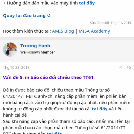
+ Hướng dẫn dán mẫu vào máy tính
tại đây
Quay lại đầu trang ↺
Sửa lần cuối:
Thg 4 1, 2019
Học thêm kiến thức tại:
AMIS Blog
|
MISA Academy
Trương Hạnh
Well-Known Member
Thg 10 23, 2018
#5
Vấn đề 5: in báo cáo đối chiếu theo TT61
Để in được báo cáo đối chiếu theo mẫu Thông tư số
61/2014/TT-BTC anh/chị nâng cấp phần mềm lên phiên bản
mới bằng cách vào trợ giúp\tự động cập nhật, nếu phần mềm
không tự động cập nhật được thì tải bộ cài
tại đây
và tiến
hành cài đè
Sau khi nâng cấp vào phần tham số báo cáo, nhấn mũi tên tại
phần mẫu báo cáo chọn mẫu theo Thông tư số 61/2014/TT-
BTC theo hướng dẫn
tại đây