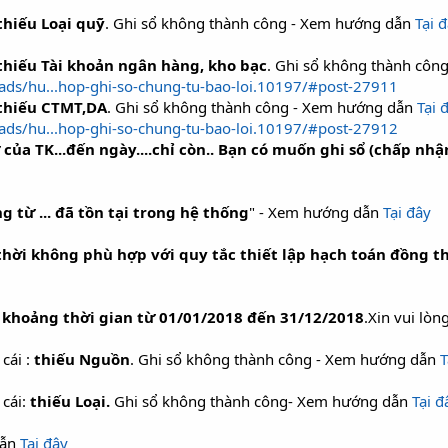
thiếu Loại quỹ
. Ghi sổ không thành công - Xem hướng dẫn
Tại 
thiếu Tài khoản ngân hàng, kho bạc
. Ghi sổ không thành cô
ads/hu...hop-ghi-so-chung-tu-bao-loi.10197/#post-27911
thiếu CTMT,DA
. Ghi sổ không thành công - Xem hướng dẫn
Tại 
ads/hu...hop-ghi-so-chung-tu-bao-loi.10197/#post-27912
 của TK...đến ngày....chỉ còn.. Bạn có muốn ghi sổ (chấp nh
g từ ... đã tồn tại trong hệ thống
" - Xem hướng dẫn
Tại đây
hời không phù hợp với quy tắc thiết lập hạch toán đồng t
khoảng thời gian từ 01/01/2018 đến 31/12/2018
.Xin vui lò
 cái :
thiếu Nguồn
. Ghi sổ không thành công - Xem hướng dẫn
T
 cái:
thiếu Loại.
Ghi sổ không thành công- Xem hướng dẫn
Tại đ
dẫn
Tại đây