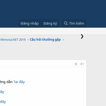
Đăng nhập
Đăng ký
Tìm kiếm
❯
 Mimosa.NET 2019
Câu hỏi thường gặp
#1
ướng dẫn
Tại đây
đây
 đây