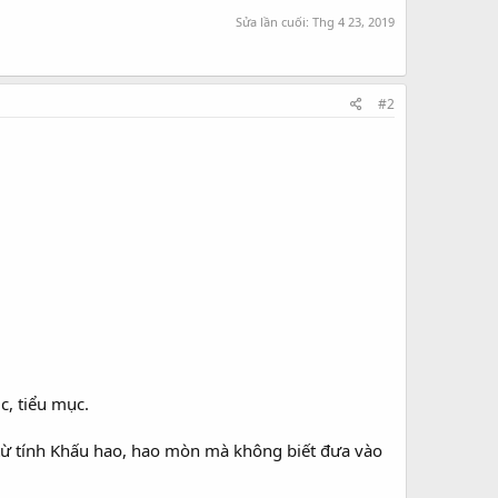
Sửa lần cuối:
Thg 4 23, 2019
#2
, tiểu mục.
 từ tính Khấu hao, hao mòn mà không biết đưa vào