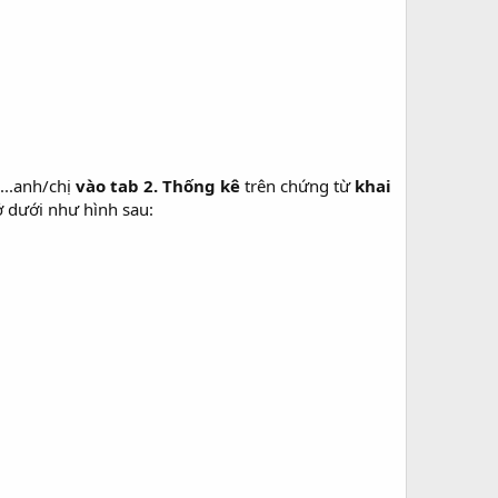
...anh/chị
vào tab 2. Thống kê
trên chứng từ
khai
ở dưới như hình sau: