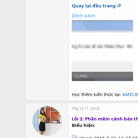
Quay lại đầu trang ↺
Đính kèm
12.PNG
22.1 KB · Lượt xem: 15,103
Học thêm kiến thức tại:
AMIS B
Thg 10 11, 2018
Lỗi 2: Phần mềm cảnh báo t
Biểu hiện: