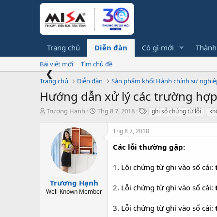
Trang chủ
Diễn đàn
Có gì mới
Thành
Bài viết mới
Tìm chủ đề
❮
Trang chủ
Diễn đàn
Sản phẩm khối Hành chính sự nghiệ
Hướng dẫn xử lý các trường hợp 
T
N
T
Trương Hạnh
Thg 8 7, 2018
ghi sổ chứng từ lỗi
kh
h
g
ừ
r
à
k
Thg 8 7, 2018
e
y
h
a
g
ó
Các lỗi thường gặp:
d
ử
a
s
i
1. Lỗi chứng từ ghi vào sổ cái:
t
a
Trương Hạnh
2. Lỗi chứng từ ghi vào sổ cái:
r
Well-Known Member
t
e
3. Lỗi chứng từ ghi vào sổ cái:
r