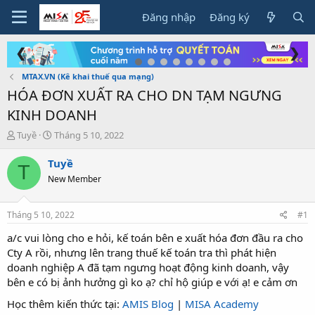
Đăng nhập
Đăng ký
❮
❯
MTAX.VN (Kê khai thuế qua mạng)
HÓA ĐƠN XUẤT RA CHO DN TẠM NGƯNG
KINH DOANH
T
N
Tuyề
Tháng 5 10, 2022
h
g
r
à
Tuyề
T
e
y
New Member
a
g
d
ử
s
i
Tháng 5 10, 2022
#1
t
a
a/c vui lòng cho e hỏi, kế toán bên e xuất hóa đơn đầu ra cho
r
Cty A rồi, nhưng lên trang thuế kế toán tra thì phát hiện
t
doanh nghiệp A đã tạm ngưng hoạt động kinh doanh, vậy
e
bên e có bị ảnh hưởng gì ko ạ? chỉ hộ giúp e với ạ! e cảm ơn
r
Học thêm kiến thức tại:
AMIS Blog
|
MISA Academy