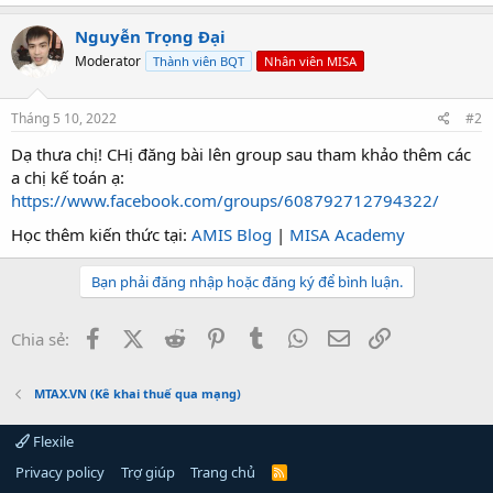
Nguyễn Trọng Đại
Moderator
Thành viên BQT
Nhân viên MISA
Tháng 5 10, 2022
#2
Dạ thưa chị! CHị đăng bài lên group sau tham khảo thêm các
a chị kế toán ạ:
https://www.facebook.com/groups/608792712794322/
Học thêm kiến thức tại:
AMIS Blog
|
MISA Academy
Bạn phải đăng nhập hoặc đăng ký để bình luận.
Facebook
X (Twitter)
Reddit
Pinterest
Tumblr
WhatsApp
Email
Link
Chia sẻ:
MTAX.VN (Kê khai thuế qua mạng)
Flexile
Privacy policy
Trợ giúp
Trang chủ
R
S