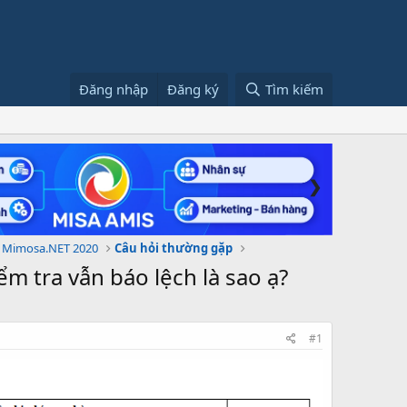
Đăng nhập
Đăng ký
Tìm kiếm
❯
 Mimosa.NET 2020
Câu hỏi thường gặp
 tra vẫn báo lệch là sao ạ?
#1