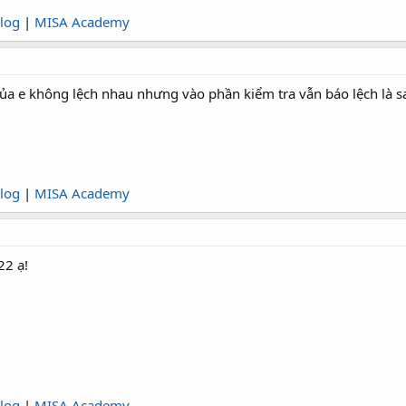
log
|
MISA Academy
ủa e không lệch nhau nhưng vào phần kiểm tra vẫn báo lệch là s
log
|
MISA Academy
22 ạ!
log
|
MISA Academy