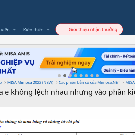
Giới thiệu nhận thưởng
 viên
Kiến thức
p
MISA Mimosa 2022 (NEW)
Các phiên bản cũ của Mimosa.NET
MISA
 e không lệch nhau nhưng vào phần kiểm