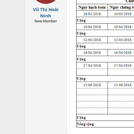
t
Vũ Thị Hoài
a
r
Ninh
t
New Member
e
r