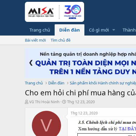
Trang chủ
Diễn đàn
Có gì mới
Thành
Bài viết mới
Tìm chủ đề
❮
Trang chủ
Diễn đàn
Sản phẩm khối Hành chính sự nghiệ
Cho em hỏi chi phí mua hàng của
T
N
Vũ Thị Hoài Ninh
Thg 12 23, 2020
h
g
r
à
Thg 12 23, 2020
e
y
V
a
g
d
ử
s
i