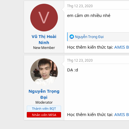
Thg 12 23, 2020
V
em cảm ơn nhiều nhé
Vũ Thị Hoài
R
Nguyễn Trọng Đại
e
Ninh
a
Học thêm kiến thức tại:
AMIS B
New Member
c
t
i
Thg 12 23, 2020
o
n
DẠ :d
s
:
Nguyễn Trọng
Đại
Moderator
Thành viên BQT
Học thêm kiến thức tại:
AMIS B
Nhân viên MISA