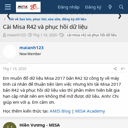
Đăng nhập
Đăng ký
❮
❯
Hỏi về Sao lưu, phục hồi, xóa sửa, đăng ký dữ liệu
Cài Misa R42 và phục hồi dữ liệu
T
N
T
maianh123
Thg 1 10, 2020
cài misa r42 và phục hồi dữ liệu
h
g
ừ
r
à
k
maianh123
e
y
h
New Member
a
g
ó
d
ử
a
s
i
Thg 1 10, 2020
#1
t
a
Em muốn đổ dữ liệu Misa 2017 bản R42 từ công ty về máy
r
tính cá nhân để thuận tiện làm việc nhưng khi tải Misa 2017
t
bản R42 và phục hồi dữ liệu vào thì phần mềm hiện bắt gia
e
hạn cập nhật nên em không thể mở được dữ liệu. Anh/ Chị
r
giúp em với ạ. Em cảm ơn.
Học thêm kiến thức tại:
AMIS Blog
|
MISA Academy
Hiền Vương - MISA