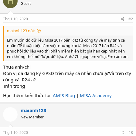
H
Guest
Thg 1 10, 2020
#2
maianh123 nói:
Em muốn đổ dữ liệu Misa 2017 bản R42 từ công ty về máy tính cá
nhân để thuận tiện làm việc nhưng khi tải Misa 2017 bản R42 và
phục hồi dữ liệu vào thì phần mềm hiện bắt gia hạn cập nhật nên
em không thể mở được dữ liệu. Anh/ Chị giúp em với ạ. Em cảm ơn.
Thưa anh/chị
Đơn vị đã đăng ký GPSD trên máy cá nhân chưa ạ?Và trên cty
cũng xài R24 ạ?
Trân trọng
Học thêm kiến thức tại:
AMIS Blog
|
MISA Academy
maianh123
New Member
Thg 1 10, 2020
#3