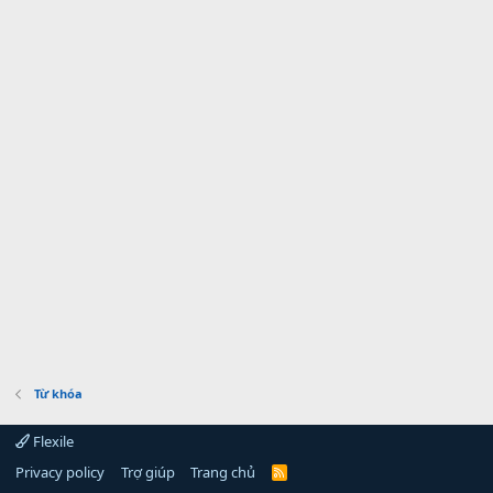
Từ khóa
Flexile
Privacy policy
Trợ giúp
Trang chủ
R
S