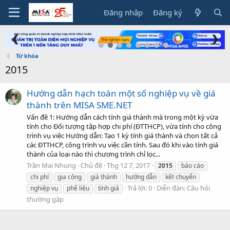
Đăng nhập
Đăng ký
❮
❯
Từ khóa
2015
Hướng dẫn hạch toán một số nghiệp vụ về giá
thành trên MISA SME.NET
Vấn đề 1: Hướng dẫn cách tính giá thành mà trong một kỳ vừa
tính cho Đối tượng tập hợp chi phí (ĐTTHCP), vừa tính cho công
trình vụ việc Hướng dẫn: Tạo 1 kỳ tính giá thành và chọn tất cả
các ĐTTHCP, công trình vụ việc cần tính. Sau đó khi vào tính giá
thành của loại nào thì chương trình chỉ lọc...
Trần Mai Nhung
Chủ đề
Thg 12 7, 2017
2015
báo cáo
chi phí
gia công
giá thành
hướng dẫn
kết chuyển
Trả lời: 0
Diễn đàn:
Câu hỏi
nghiệp vụ
phế liệu
tính giá
thường gặp