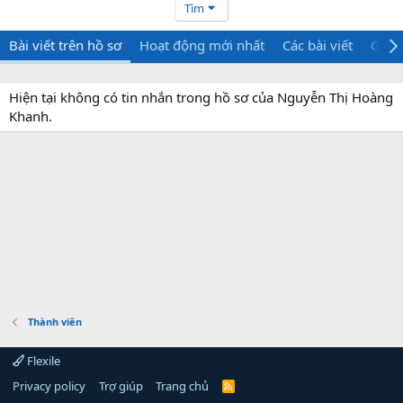
Tìm
Bài viết trên hồ sơ
Hoạt động mới nhất
Các bài viết
Giới 
Hiện tại không có tin nhắn trong hồ sơ của Nguyễn Thị Hoàng
Khanh.
Thành viên
Flexile
Privacy policy
Trợ giúp
Trang chủ
R
S