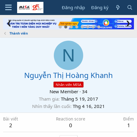
Đăng nhập
Đăng ký
❮
❯
Thành viên
N
Nguyễn Thị Hoàng Khanh
Nhân viên MISA
New Member
·
34
Tham gia
Tháng 5 19, 2017
Nhìn thấy lần cuối
Thg 4 16, 2021
Bài viết
Reaction score
Điểm
2
0
1