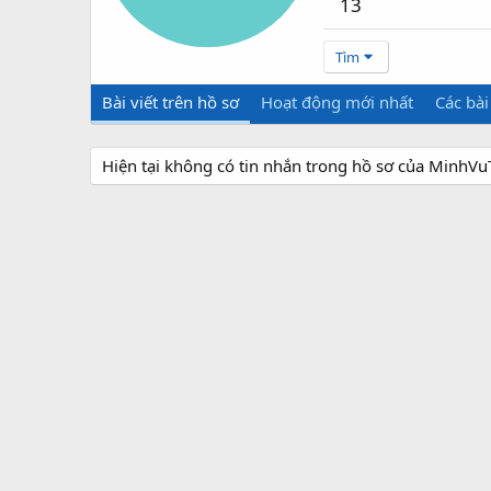
13
Tìm
Bài viết trên hồ sơ
Hoạt động mới nhất
Các bài
Hiện tại không có tin nhắn trong hồ sơ của MinhVu