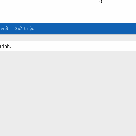
0
 viết
Giới thiệu
Trinh.