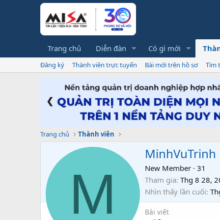
Trang chủ
Diễn đàn
Có gì mới
Thàn
Đăng ký
Thành viên trực tuyến
Bài mới trên hồ sơ
Tìm 
❮
Trang chủ
Thành viên
MinhVuTrinh
M
New Member
·
31
Tham gia
Thg 8 28, 
Nhìn thấy lần cuối
Th
Bài viết