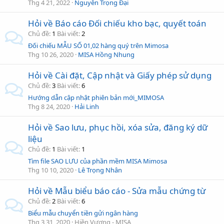
Thg 4 21, 2022
Nguyễn Trọng Đại
Hỏi về Báo cáo Đối chiếu kho bạc, quyết toán
Chủ đề
1
Bài viết
2
Đối chiếu MẪU SỐ 01,02 hàng quý trên Mimosa
Thg 10 26, 2020
MISA Hồng Nhung
Hỏi về Cài đặt, Cập nhật và Giấy phép sử dụng
Chủ đề
3
Bài viết
6
Hướng dẫn cập nhật phiên bản mới_MIMOSA
Thg 8 24, 2020
Hải Linh
Hỏi về Sao lưu, phục hồi, xóa sửa, đăng ký dữ
liệu
Chủ đề
1
Bài viết
1
Tìm file SAO LƯU của phần mềm MISA Mimosa
Thg 10 10, 2020
Lê Trọng Nhân
Hỏi về Mẫu biểu báo cáo - Sửa mẫu chứng từ
Chủ đề
2
Bài viết
6
Biểu mẫu chuyển tiền gửi ngân hàng
Thg 3 31, 2020
Hiền Vương - MISA