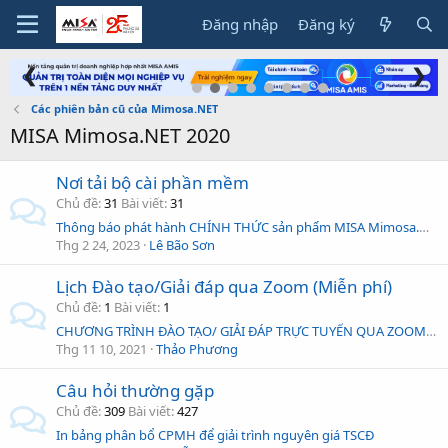
Đăng nhập
Đăng ký
❮
❯
Các phiên bản cũ của Mimosa.NET
MISA Mimosa.NET 2020
Nơi tải bộ cài phần mềm
Chủ đề
31
Bài viết
31
Thông báo phát hành CHÍNH THỨC sản phẩm MISA Mimosa.NET 2020 phiên bản R17.6
Thg 2 24, 2023
Lê Bão Sơn
Lịch Đào tạo/Giải đáp qua Zoom (Miễn phí)
Chủ đề
1
Bài viết
1
CHƯƠNG TRÌNH ĐÀO TẠO/ GIẢI ĐÁP TRỰC TUYẾN QUA ZOOM (MIỄN PHÍ)
Thg 11 10, 2021
Thảo Phương
Câu hỏi thường gặp
Chủ đề
309
Bài viết
427
In bảng phân bổ CPMH để giải trình nguyên giá TSCĐ