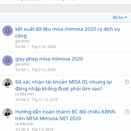
Bộ lọc
kết xuất dữ liệu misa mimosa 2020 ra dịch vụ
G
công
gacon93
Trả lời
1
Thg 3 16, 2020
giay phep misa mimosa 2020
G
gacon93
Trả lời
1
Thg 3 13, 2020
Đã xác nhận tài khoản MISA ID, nhưng lại
ã
đăng nhập không được phải làm sao?
k
Lê Bão Sơn
h
Trả lời
0
Thg 12 13, 2019
ó
Hướng dẫn hoàn thành BC đối chiếu KBNN
a
ã
trên MISA Mimosa.NET 2020
k
Lê Bão Sơn
h
Trả lời
0
Thg 7 3, 2019