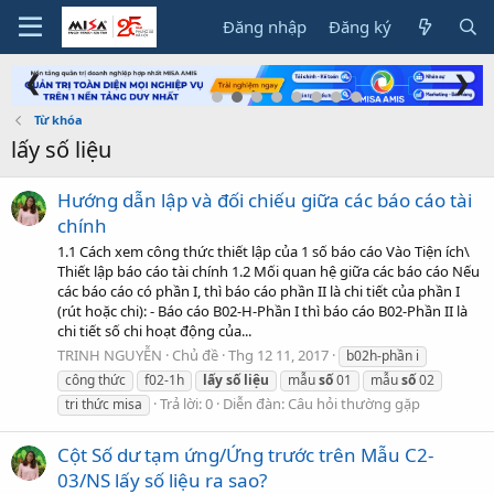
Đăng nhập
Đăng ký
❮
❯
Từ khóa
lấy số liệu
Hướng dẫn lập và đối chiếu giữa các báo cáo tài
chính
1.1 Cách xem công thức thiết lập của 1 số báo cáo Vào Tiện ích\
Thiết lập báo cáo tài chính 1.2 Mối quan hệ giữa các báo cáo Nếu
các báo cáo có phần I, thì báo cáo phần II là chi tiết của phần I
(rút hoặc chi): - Báo cáo B02-H-Phần I thì báo cáo B02-Phần II là
chi tiết số chi hoạt động của...
TRINH NGUYỄN
Chủ đề
Thg 12 11, 2017
b02h-phần i
công thức
f02-1h
lấy
số
liệu
mẫu
số
01
mẫu
số
02
Trả lời: 0
Diễn đàn:
Câu hỏi thường gặp
tri thức misa
Cột Số dư tạm ứng/Ứng trước trên Mẫu C2-
03/NS lấy số liệu ra sao?