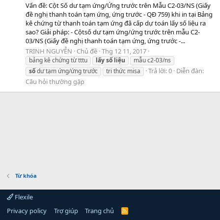
Vấn đề: Cột Số dư tạm ứng/Ứng trước trên Mẫu C2-03/NS (Giấy
đề nghị thanh toán tạm ứng, ứng trước - QĐ 759) khi in tại Bảng
kê chứng từ thanh toán tạm ứng đã cấp dự toán lấy số liệu ra
sao? Giải pháp: - Cộtsố dư tạm ứng/ứng trước trên mẫu C2-
03/NS (Giấy đề nghị thanh toán tạm ứng, ứng trước -...
TRINH NGUYỄN
Chủ đề
Thg 12 11, 2017
bảng kê chứng từ tttu
lấy
số
liệu
mẫu c2-03/ns
Trả lời: 0
Diễn đàn:
số
dư tạm ứng/ứng trước
tri thức misa
Câu hỏi thường gặp
Từ khóa
Flexile
Privacy policy
Trợ giúp
Trang chủ
R
S