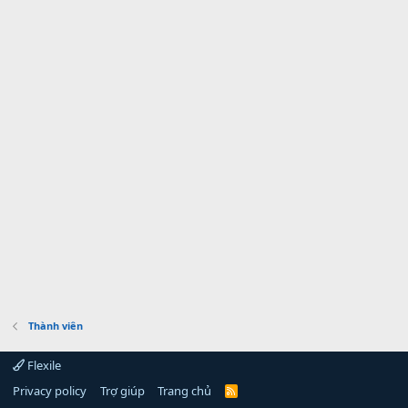
Thành viên
Flexile
Privacy policy
Trợ giúp
Trang chủ
R
S