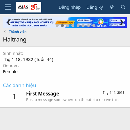
Đăng nhập
Đăng ký
❮
❯
Thành viên
Haitrang
Sinh nhật
Thg 1 18, 1982 (Tuổi: 44)
Gender
Female
Các danh hiệu
First Message
Thg 4 11, 2018
1
Post a message somewhere on the site to receive this.