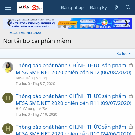
Đăng nhập
Đăng ký
❮
❯
MISA SME.NET 2020
Nơi tải bộ cài phần mềm
Bộ lọc
Thông báo phát hành CHÍNH THỨC sản phẩm
ã
MISA SME.NET 2020 phiên bản R12 (06/08/2020)
k
MISA Hồng Nhung
h
Trả lời
0
Thg 8 7, 2020
ó
Thông báo phát hành CHÍNH THỨC sản phẩm
a
H
ã
MISA SME.NET 2020 phiên bản R11 (09/07/2020)
k
Hiền Vương - MISA
h
Trả lời
0
Thg 7 10, 2020
ó
Thông báo phát hành CHÍNH THỨC sản phẩm
a
H
ã
MISA SME.NET 2020 phiên bản R10 (24/06/2020)