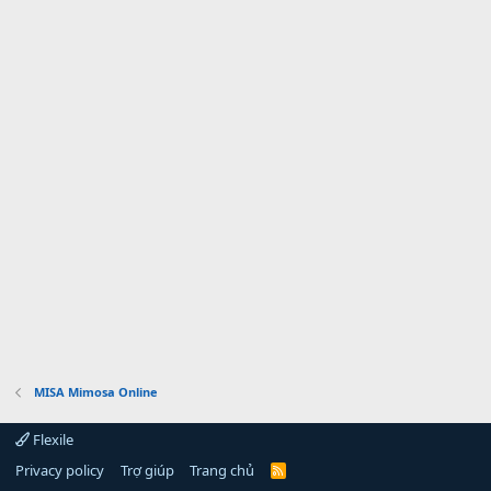
MISA Mimosa Online
Flexile
Privacy policy
Trợ giúp
Trang chủ
R
S