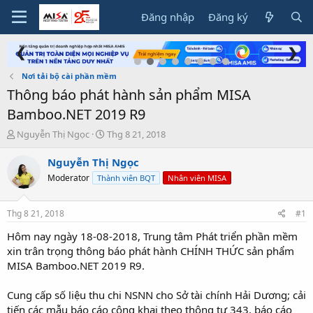
Đăng nhập
Đăng ký
❮
❯
Nơi tải bộ cài phần mềm
Thông báo phát hành sản phẩm MISA
Bamboo.NET 2019 R9
T
N
Nguyễn Thị Ngọc
Thg 8 21, 2018
h
g
r
à
Nguyễn Thị Ngọc
e
y
Moderator
Thành viên BQT
Nhân viên MISA
a
g
d
ử
s
i
Thg 8 21, 2018
#1
t
a
Hôm nay ngày 18-08-2018, Trung tâm Phát triển phần mềm
r
xin trân trọng thông báo phát hành CHÍNH THỨC sản phẩm
t
MISA Bamboo.NET 2019 R9.
e
r
Cung cấp số liệu thu chi NSNN cho Sở tài chính Hải Dương; cải
tiến các mẫu báo cáo công khai theo thông tư 343, báo cáo