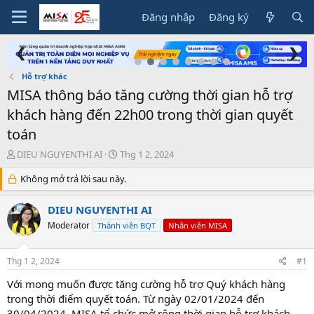
Đăng nhập
Đăng ký
❮
❯
Hỗ trợ khác
MISA thông báo tăng cường thời gian hỗ trợ
khách hàng đến 22h00 trong thời gian quyết
toán
T
N
DIEU NGUYENTHI AI
Thg 1 2, 2024
h
g
r
Không mở trả lời sau này.
à
e
y
a
g
DIEU NGUYENTHI AI
d
ử
Moderator
Thành viên BQT
Nhân viên MISA
s
i
t
a
Thg 1 2, 2024
#1
r
t
Với mong muốn được tăng cường hỗ trợ Quý khách hàng
e
trong thời điểm quyết toán. Từ ngày 02/01/2024 đến
r
30/04/2024, MISA tổ chức mở rộng thời gian hỗ trợ khách