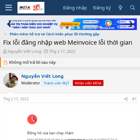
Đăng nhập
Đăng ký
❮
❯
Phần mềm hỗ trợ và Cách khắc phục lỗi thường gặp
Fix lỗi đăng nhập web Meinvoice lỗi thời gian
T
N
Nguyễn Viết Long
Thg 2 17, 2022
h
g
r
Không mở trả lời sau này.
à
e
y
a
g
Nguyễn Viết Long
d
ử
Moderator
Thành viên BQT
Nhân viên MISA
s
i
t
a
Thg 2 17, 2022
#1
r
t
e
r