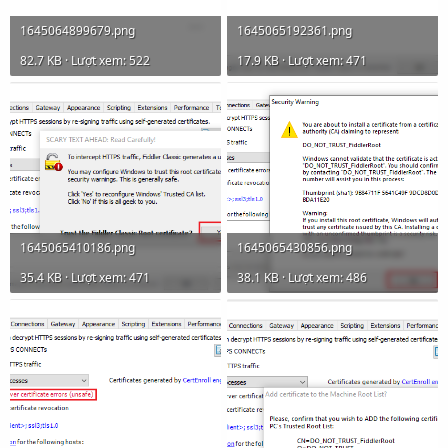
1645064899679.png
1645065192361.png
82.7 KB · Lượt xem: 522
17.9 KB · Lượt xem: 471
1645065410186.png
1645065430856.png
35.4 KB · Lượt xem: 471
38.1 KB · Lượt xem: 486