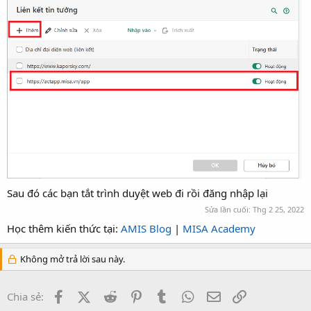
Sau đó các bạn tắt trình duyệt web đi rồi đăng nhập lại
Sửa lần cuối:
Thg 2 25, 2022
Học thêm kiến thức tại:
AMIS Blog
|
MISA Academy
Không mở trả lời sau này.
Facebook
X (Twitter)
Reddit
Pinterest
Tumblr
WhatsApp
Email
Link
Chia sẻ: