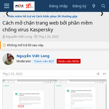
Đăng nhập
Đăng ký
❮
❯
Phần mềm hỗ trợ và Cách khắc phục lỗi thường gặp
Cách mở chặn trang web bởi phần mềm
chống virus Kaspersky
T
N
Nguyễn Viết Long
Thg 2 25, 2022
h
g
r
Không mở trả lời sau này.
à
e
y
a
g
Nguyễn Viết Long
d
ử
Moderator
Thành viên BQT
Nhân viên MISA
s
i
t
a
Thg 2 25, 2022
#1
r
t
e
r